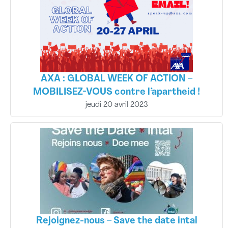
AXA : GLOBAL WEEK OF ACTION –
MOBILISEZ-VOUS contre l’apartheid !
jeudi 20 avril 2023
Rejoignez-nous – Save the date intal