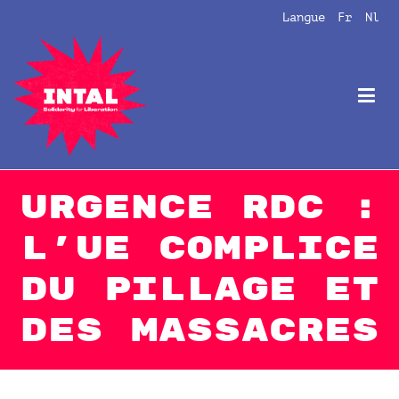
Aller
Langue
Fr
Nl
au
contenu
Intal
Globalize Solidarity!
URGENCE RDC :
L’UE COMPLICE
DU PILLAGE ET
DES MASSACRES