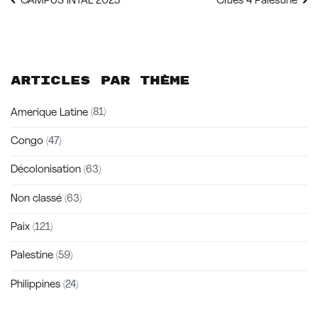
Navigation
CAMPUS INTAL 2025
Cities 4 Palestine
de
l’article
Articles par thème
Amerique Latine
(81)
Congo
(47)
Décolonisation
(63)
Non classé
(63)
Paix
(121)
Palestine
(59)
Philippines
(24)