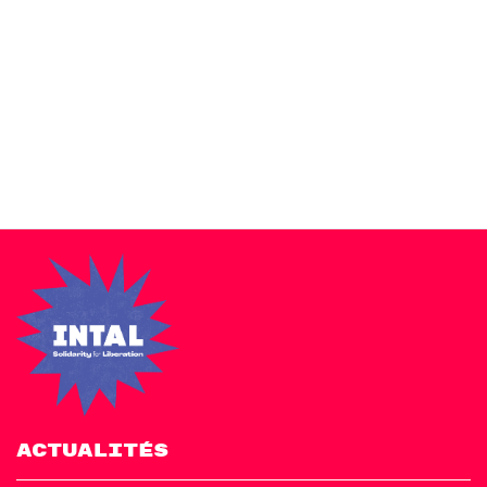
Zakra is a modern multipurpose theme that comes with 10+
free starter sites to make your site beautiful and professional.
ACTUALITÉS