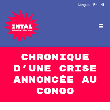
Aller
Langue
Fr
Nl
au
contenu
Intal
Globalize Solidarity!
Chronique
d’une crise
annoncée au
Congo