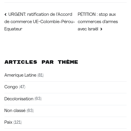
Navigation
PÉTITION : stop aux
URGENT: ratification de l’Accord
commerces d’armes
de commerce UE-Colombie-Pérou-
de
Equateur
avec Israël
l’article
Articles par thème
Amerique Latine
(81)
Congo
(47)
Décolonisation
(63)
Non classé
(63)
Paix
(121)