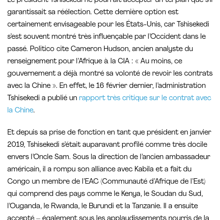
Le président Tshisekedi ne pourrait accepter un tel plan que s’il
garantissait sa réélection. Cette dernière option est
certainement envisageable pour les États-Unis, car Tshisekedi
s’est souvent montré très influençable par l’Occident dans le
passé. Politico cite Cameron Hudson, ancien analyste du
renseignement pour l’Afrique à la CIA : « Au moins, ce
gouvernement a déjà montré sa volonté de revoir les contrats
avec la Chine ». En effet, le 16 février dernier, l’administration
Tshisekedi a publié un
rapport très critique sur le contrat avec
la Chine
.
Et depuis sa prise de fonction en tant que président en janvier
2019, Tshisekedi s’était auparavant profilé comme très docile
envers l’Oncle Sam. Sous la direction de l’ancien ambassadeur
américain, il a rompu son alliance avec Kabila et a fait du
Congo un membre de l’EAC (Communauté d’Afrique de l’Est)
qui comprend des pays comme le Kenya, le Soudan du Sud,
l’Ouganda, le Rwanda, le Burundi et la Tanzanie. Il a ensuite
accepté – également sous les applaudissements nourris de la