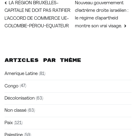
Navigation
Nouveau gouvernement
LA RÉGION BRUXELLES-
d’extrême droite israélien :
CAPITALE NE DOIT PAS RATIFIER
de
le régime d’apartheid
L’ACCORD DE COMMERCE UE-
COLOMBIE-PÉROU-EQUATEUR
montre son vrai visage.
l’article
Articles par thème
Amerique Latine
(81)
Congo
(47)
Décolonisation
(63)
Non classé
(63)
Paix
(121)
Palestine
(59)