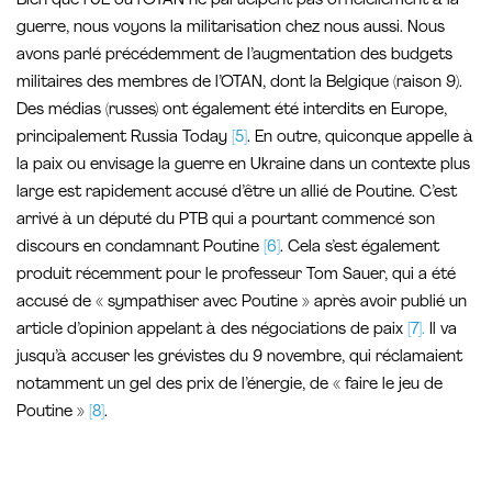
Bien que l’UE ou l’OTAN ne participent pas officiellement à la
guerre, nous voyons la militarisation chez nous aussi. Nous
avons parlé précédemment de l’augmentation des budgets
militaires des membres de l’OTAN, dont la Belgique (raison 9).
Des médias (russes) ont également été interdits en Europe,
principalement Russia Today
[5]
. En outre, quiconque appelle à
la paix ou envisage la guerre en Ukraine dans un contexte plus
large est rapidement accusé d’être un allié de Poutine. C’est
arrivé à un député du PTB qui a pourtant commencé son
discours en condamnant Poutine
[6]
. Cela s’est également
produit récemment pour le professeur Tom Sauer, qui a été
accusé de « sympathiser avec Poutine » après avoir publié un
article d’opinion appelant à des négociations de paix
[7].
Il va
jusqu’à accuser les grévistes du 9 novembre, qui réclamaient
notamment un gel des prix de l’énergie, de « faire le jeu de
Poutine »
[8]
.