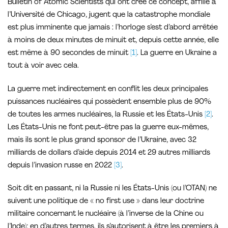
Bulletin of Atomic Scientists qui ont créé ce concept, affilié à
l’Université de Chicago, jugent que la catastrophe mondiale
est plus imminente que jamais : l’horloge s’est d’abord arrêtée
à moins de deux minutes de minuit et, depuis cette année, elle
est même à 90 secondes de minuit
[1]
. La guerre en Ukraine a
tout à voir avec cela.
La guerre met indirectement en conflit les deux principales
puissances nucléaires qui possèdent ensemble plus de 90%
de toutes les armes nucléaires, la Russie et les États-Unis
[2]
.
Les États-Unis ne font peut-être pas la guerre eux-mêmes,
mais ils sont le plus grand sponsor de l’Ukraine, avec 32
milliards de dollars d’aide depuis 2014 et 29 autres milliards
depuis l’invasion russe en 2022
[3]
.
Soit dit en passant, ni la Russie ni les États-Unis (ou l’OTAN) ne
suivent une politique de « no first use » dans leur doctrine
militaire concernant le nucléaire (à l’inverse de la Chine ou
l’Inde); en d’autres termes, ils s’autorisent à être les premiers à