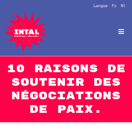
Aller
Langue
Fr
Nl
au
contenu
Intal
Globalize Solidarity!
10 raisons de
soutenir des
négociations
de paix.