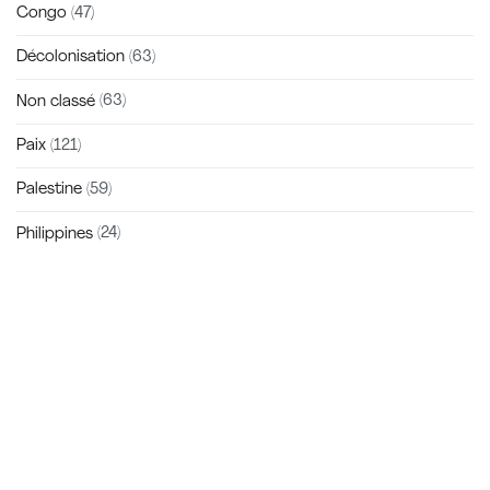
Congo
(47)
Décolonisation
(63)
Non classé
(63)
Paix
(121)
Palestine
(59)
Philippines
(24)
Zakra is a modern multipurpose theme that comes with 10+
free starter sites to make your site beautiful and professional.