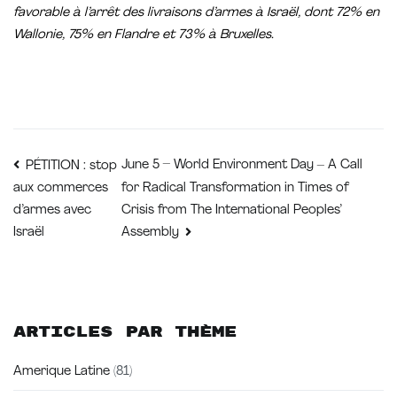
favorable à l’arrêt des livraisons d’armes à Israël, dont 72% en
Wallonie, 75% en Flandre et 73% à Bruxelles.
Navigation
June 5 – World Environment Day – A Call
PÉTITION : stop
for Radical Transformation in Times of
aux commerces
de
Crisis from The International Peoples’
d’armes avec
Israël
Assembly
l’article
Articles par thème
Amerique Latine
(81)