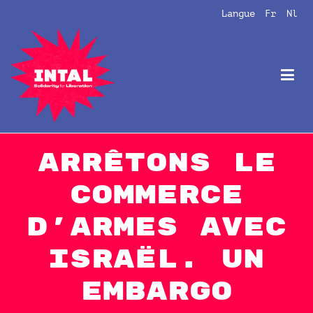
Aller
Langue
Fr
Nl
au
contenu
Intal
Globalize Solidarity!
Arrêtons le
commerce
d’armes avec
Israël. Un
embargo