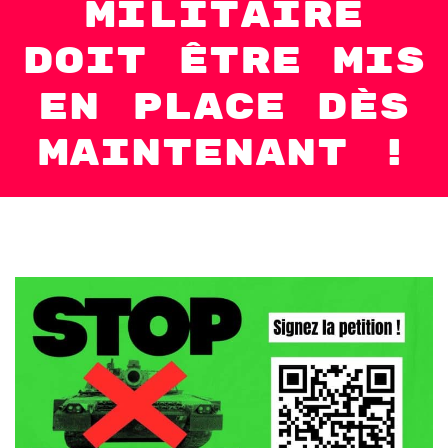
militaire
doit être mis
en place dès
MAINTENANT !