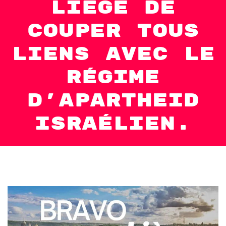
Liège de
couper tous
liens avec le
régime
d’apartheid
israélien.