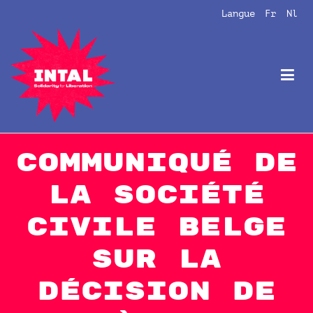
Aller
Langue
Fr
Nl
au
contenu
Intal
Globalize Solidarity!
Communiqué de
la société
civile belge
sur la
décision de