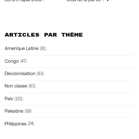
contre l’apartheid !
vous de la partie ?
l’article
Articles par thème
Amerique Latine
(81)
Congo
(47)
Décolonisation
(63)
Non classé
(63)
Paix
(121)
Palestine
(59)
Philippines
(24)