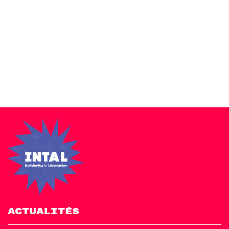
Zakra is a modern multipurpose theme that comes with 10+
free starter sites to make your site beautiful and professional.
ACTUALITÉS