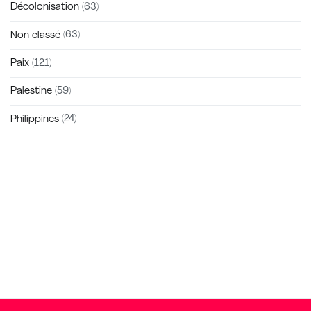
Décolonisation
(63)
Non classé
(63)
Paix
(121)
Palestine
(59)
Philippines
(24)
Zakra is a modern multipurpose theme that comes with 10+
free starter sites to make your site beautiful and professional.