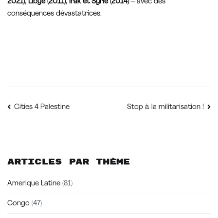
2021), Libye (2011), Irak et Syrie (2014)
– avec des
conséquences dévastatrices.
Navigation
Cities 4 Palestine
Stop à la militarisation !
de
l’article
Articles par thème
Amerique Latine
(81)
Congo
(47)