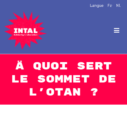
Aller
Langue
Fr
Nl
au
contenu
Intal
Globalize Solidarity!
À quoi sert
le sommet de
l’OTAN ?