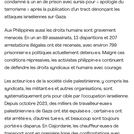
condamné à un an de prison avec sursis pour « apologie du
terrorisme » après la publication d’un tract dénonçant les
attaques israéliennes sur Gaza.
Aux Philippines aussi les droits humains sont gravement
menacés. En un an 89 assassinats, 13 disparitions et 207
arrestations illégales ont été recensés, avec environ 799
prisonnier·e·s politiques actuellement détenu·e·s. Malgré ces
conditions répressives, les activistes philippin·e·s continuent
de défendre les droits syndicaux et humains avec courage.
Les acteur·ice·s de la société civile palestinienne, y compris les
syndicats, les militant·e·s et autres organisations, sont
systématiquement pris pour cible par l’occupation israélienne.
Depuis octobre 2023, des milliers de travailleur·euse·s
palestinien·ne·s de Gaza ont été expulsé·e·s ; certain·e·s ont
été arrêté·e·s, d’autres tué·e·s, et beaucoup sont toujours
porté·e·s disparus. En Cisjordanie, les chauffeur·euse·s de
transport sont en première ligne des confrontations avec