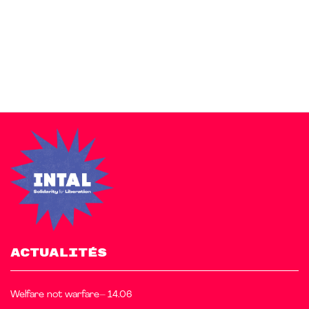
Zakra is a modern multipurpose theme that comes with 10+
free starter sites to make your site beautiful and professional.
ACTUALITÉS
Welfare not warfare– 14.06