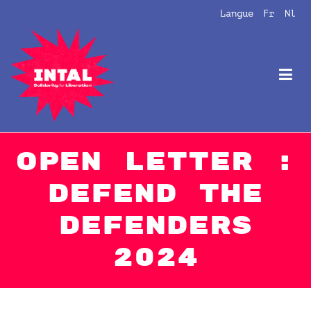
Aller
Langue
Fr
Nl
au
contenu
Intal
Globalize Solidarity!
Open Letter :
Defend the
Defenders
2024