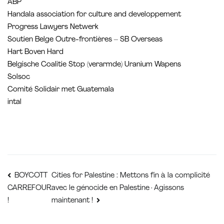
ABP
Handala association for culture and developpement
Progress Lawyers Netwerk
Soutien Belge Outre-frontières – SB Overseas
Hart Boven Hard
Belgische Coalitie Stop (verarmde) Uranium Wapens
Solsoc
Comité Solidair met Guatemala
intal
Navigation
Cities for Palestine : Mettons fin à la complicité
BOYCOTT
avec le génocide en Palestine · Agissons
CARREFOUR
de
!
maintenant !
l’article