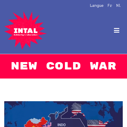
Aller
Langue
Fr
Nl
au
contenu
Intal
Globalize Solidarity!
New Cold War