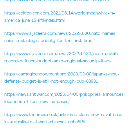
https://www.bbc.com/news/world-australia-64945819
https://edition.cnn.com/2021/06/14/world/meanwhile-in-
america-june-15-intl/index.html
https://www.aljazeera.com/news/2022/6/30/nato-names-
china-a-strategic-priority-for-the-first-time
https://www.aljazeera.com/news/2022/12/23/japan-unveils-
record-defence-budget-amid-regional-security-fears
https://carnegieendowment.org/2023/02/08/japan-s-new-
defense-budget-is-still-not-enough-pub-88981
https://news.antiwar.com/2023/04/03/philippines-announces-
locations-of-four-new-us-bases/
https://www.thetimes.co.uk/article/us-plans-new-naval-base-
in-australia-to-thwart-chinese-tcphn5t5t