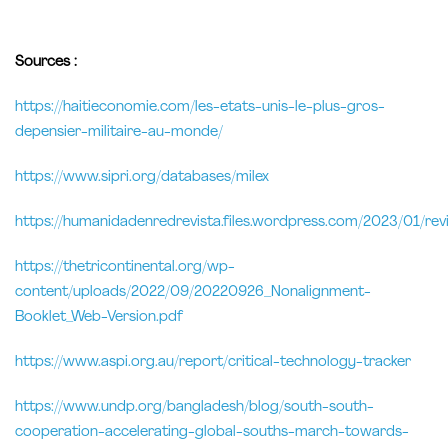
Sources :
https://haitieconomie.com/les-etats-unis-le-plus-gros-
depensier-militaire-au-monde/
https://www.sipri.org/databases/milex
https://humanidadenredrevista.files.wordpress.com/2023/01/re
https://thetricontinental.org/wp-
content/uploads/2022/09/20220926_Nonalignment-
Booklet
_Web-Version.pdf
https://www.aspi.org.au/report/critical-technology-tracker
https://www.undp.org/bangladesh/blog/south-south-
cooperation-accelerating-global-south
s-march-towards-