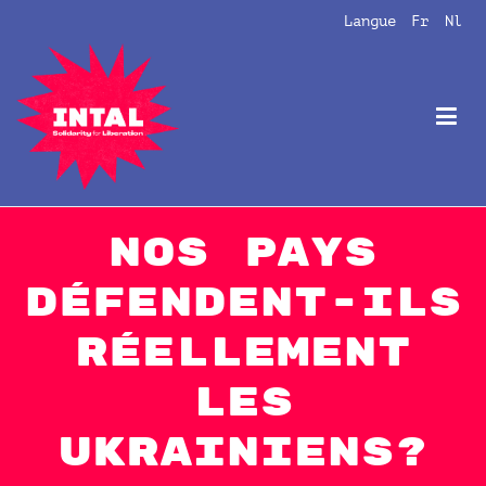
Aller
Langue
Fr
Nl
au
contenu
Intal
Globalize Solidarity!
Nos pays
défendent-ils
réellement
les
Ukrainiens?