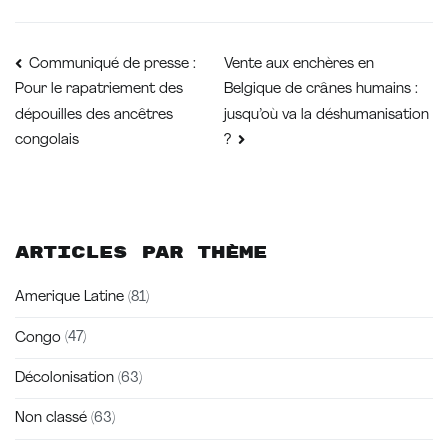
Navigation
Vente aux enchères en
Communiqué de presse :
Belgique de crânes humains :
Pour le rapatriement des
de
jusqu’où va la déshumanisation
dépouilles des ancêtres
congolais
?
l’article
Articles par thème
Amerique Latine
(81)
Congo
(47)
Décolonisation
(63)
Non classé
(63)