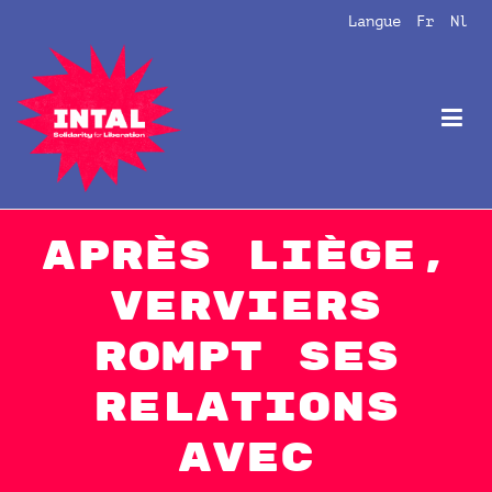
Aller
Langue
Fr
Nl
au
contenu
Intal
Globalize Solidarity!
Après Liège,
Verviers
rompt ses
relations
avec