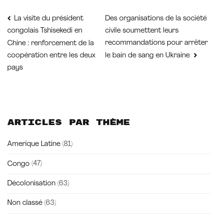
Navigation
Des organisations de la société
La visite du président
civile soumettent leurs
congolais Tshisekedi en
de
recommandations pour arrêter
Chine : renforcement de la
coopération entre les deux
le bain de sang en Ukraine
l’article
pays
Articles par thème
Amerique Latine
(81)
Congo
(47)
Décolonisation
(63)
Non classé
(63)