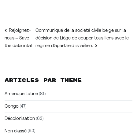
Navigation
Communiqué de la société civile belge sur la
Rejoignez-
décision de Liège de couper tous liens avec le
nous – Save
de
the date intal
régime d’apartheid israélien.
l’article
Articles par thème
Amerique Latine
(81)
Congo
(47)
Décolonisation
(63)
Non classé
(63)