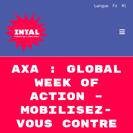
Aller
Langue
Fr
Nl
au
contenu
Intal
Globalize Solidarity!
AXA : GLOBAL
WEEK OF
ACTION –
MOBILISEZ-
VOUS contre