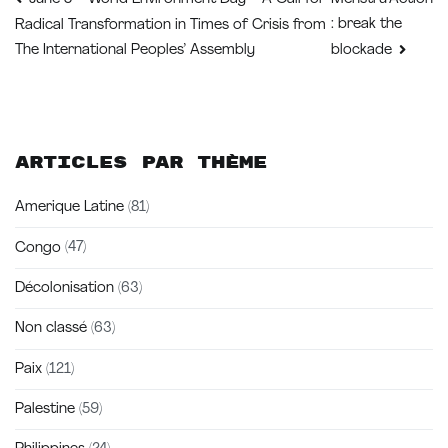
Navigation
: break the
Radical Transformation in Times of Crisis from
de
The International Peoples’ Assembly
blockade
l’article
Articles par thème
Amerique Latine
(81)
Congo
(47)
Décolonisation
(63)
Non classé
(63)
Paix
(121)
Palestine
(59)