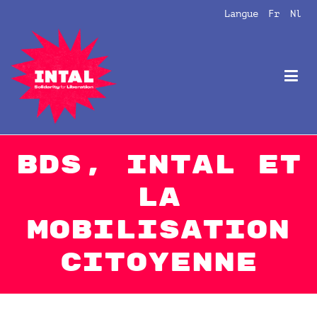
Aller
Langue
Fr
Nl
au
contenu
Intal
Globalize Solidarity!
BDS, Intal et
la
mobilisation
citoyenne