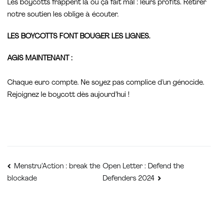
Les boycotts frappent là où ça fait mal : leurs profits. Retirer
notre soutien les oblige à écouter.
LES BOYCOTTS FONT BOUGER LES LIGNES.
AGIS MAINTENANT :
Chaque euro compte. Ne soyez pas complice d’un génocide.
Rejoignez le boycott dès aujourd’hui !
Navigation
Open Letter : Defend the
Menstru’Action : break the
blockade
Defenders 2024
de
l’article