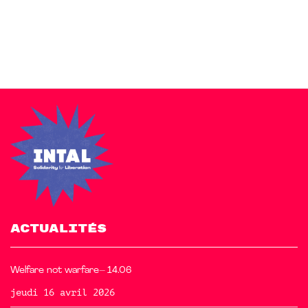
free starter sites to make your site beautiful and professional.
ACTUALITÉS
Welfare not warfare– 14.06
jeudi 16 avril 2026