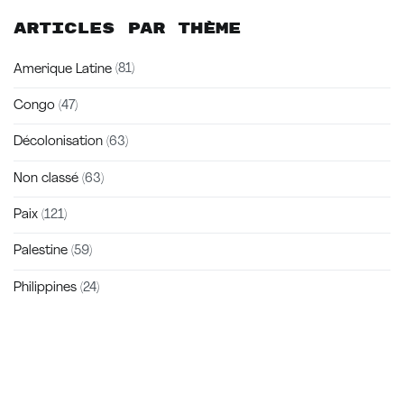
Articles par thème
Amerique Latine
(81)
Congo
(47)
Décolonisation
(63)
Non classé
(63)
Paix
(121)
Palestine
(59)
Philippines
(24)
Zakra is a modern multipurpose theme that comes with 10+