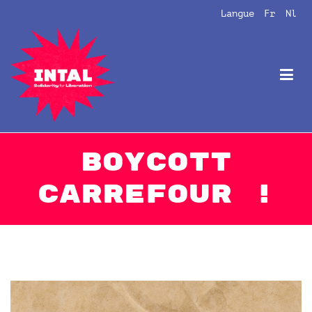
Aller
Langue
Fr
Nl
au
contenu
Intal
Globalize Solidarity!
BOYCOTT
CARREFOUR !