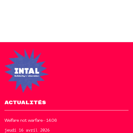
Zakra is a modern multipurpose theme that comes with 10+
free starter sites to make your site beautiful and professional.
ACTUALITÉS
Welfare not warfare– 14.06
jeudi 16 avril 2026