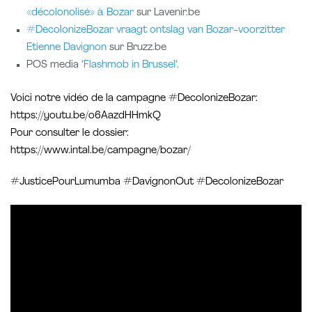
«décolonolisé» à Bozar
sur Lavenir.be
#DecolonizeBozar vraagt ontslag van Bozar-voorzitter
Etienne Davignon
sur Bruzz.be
POS media ‘
Flashmob in Brussel
‘.
Voici notre vidéo de la campagne #DecolonizeBozar:
https://youtu.be/o6AazdHHmkQ
Pour consulter le dossier:
https://www.intal.be/campagne/bozar/
#JusticePourLumumba #DavignonOut #DecolonizeBozar