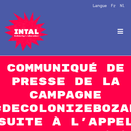
Aller
Langue
Fr
Nl
au
contenu
Intal
Globalize Solidarity!
Communiqué de
presse de la
campagne
#DecolonizeBoza
suite à l’appe