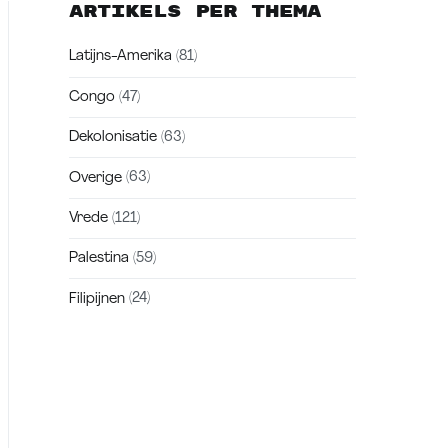
Artikels per thema
Latijns-Amerika
(81)
Congo
(47)
Dekolonisatie
(63)
Overige
(63)
Vrede
(121)
Palestina
(59)
Filipijnen
(24)
Zakra is a modern multipurpose theme
that comes with 10+ free starter sites to