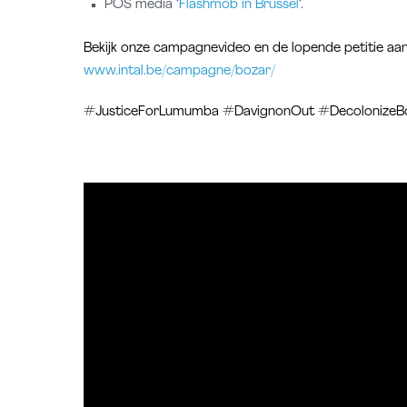
POS media ‘
Flashmob in Brussel
‘.
Bekijk onze campagnevideo en de lopende petitie a
www.intal.be/campagne/bozar/
#JusticeForLumumba #DavignonOut #DecolonizeB