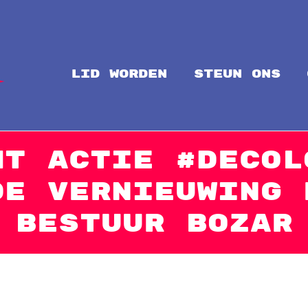
LID WORDEN
steun ons
Intal
Globalize Solidarity!
ht Actie #Decol
de vernieuwing 
Bestuur BOZAR