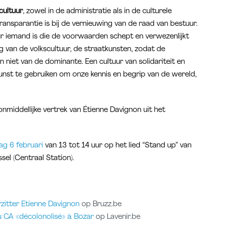
cultuur
, zowel in de administratie als in de culturele
ransparantie is bij de vernieuwing van de raad van bestuur.
ur iemand is die de voorwaarden schept en verwezenlijkt
ng van de volkscultuur, de straatkunsten, zodat de
 niet van de dominante. Een cultuur van solidariteit en
kunst te gebruiken om onze kennis en begrip van de wereld,
nmiddellijke vertrek van Étienne Davignon uit het
g 6 februari
van 13 tot 14 uur op het lied “Stand up” van
el (Centraal Station).
zitter Etienne Davignon
op Bruzz.be
u CA «décolonolisé» à Bozar
op Lavenir.be