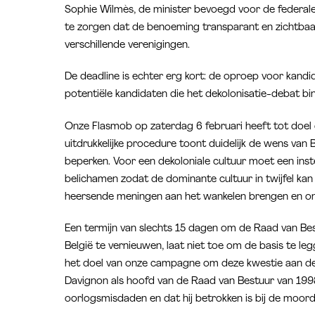
Sophie Wilmès, de minister bevoegd voor de federale 
te zorgen dat de benoeming transparant en zichtbaa
verschillende verenigingen.
De deadline is echter erg kort: de oproep voor kand
potentiële kandidaten die het dekolonisatie-debat bin
Onze Flasmob op zaterdag 6 februari heeft tot doel d
uitdrukkelijke procedure toont duidelijk de wens van 
beperken. Voor een dekoloniale cultuur moet een inste
belichamen zodat de dominante cultuur in twijfel kan 
heersende meningen aan het wankelen brengen en ons 
Een termijn van slechts 15 dagen om de Raad van Bestu
België te vernieuwen, laat niet toe om de basis te le
het doel van onze campagne om deze kwestie aan de 
Davignon als hoofd van de Raad van Bestuur van 199
oorlogsmisdaden en dat hij betrokken is bij de moo