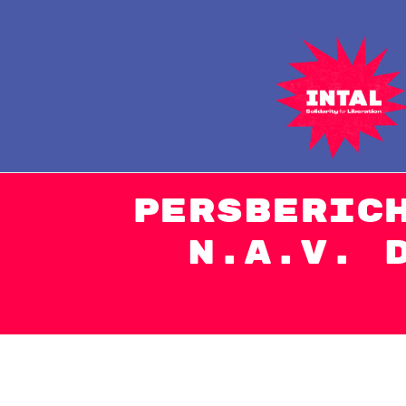
Naar
de
inhoud
springen
Persberic
n.a.v. 