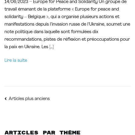
14/06/2023 – Europe for Peace and Solidarity Un groupe de
travail émanant de la plateforme « Europe for peace and
solidarity – Belgique », qui a organisé plusieurs actions et
manifestations depuis l’invasion russe de l’Ukraine, soumet une
note politique dans laquelle sont formulées dix
recommandations, pistes de réflexion et préoccupations pour
la paix en Ukraine. Les […]
Lire la suite
Navigation
Articles plus anciens
des
articles
Articles par thème