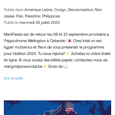
Publié dans
Amerique Latine
,
Congo
,
Décolonisation
,
Non
classé
,
Paix
,
Palestine
,
Philippines
Publié le
mercredi 26 juillet 2023
ManiFiesta est de retour les 09 et 10 septembre prochains à
l’hippodrome Wellington à Ostende !
Chez Intal on est
hyper motivé.e.s et fier.e de vous présenter le programme
pour l’édition 2023. Tu nous rejoins?
Achetez ici votre ticket
en ligne. Si vous voulez des billets papier, contactez-nous via
margot@www.intal.be
Envie de […]
Lire la suite