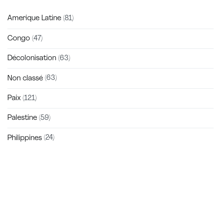
Amerique Latine
(81)
Congo
(47)
Décolonisation
(63)
Non classé
(63)
Paix
(121)
Palestine
(59)
Philippines
(24)
Zakra is a modern multipurpose theme that comes with 10+
free starter sites to make your site beautiful and professional.