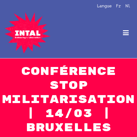
Aller
Langue
Fr
Nl
au
contenu
Intal
Globalize Solidarity!
Conférence
Stop
Militarisation
| 14/03 |
Bruxelles