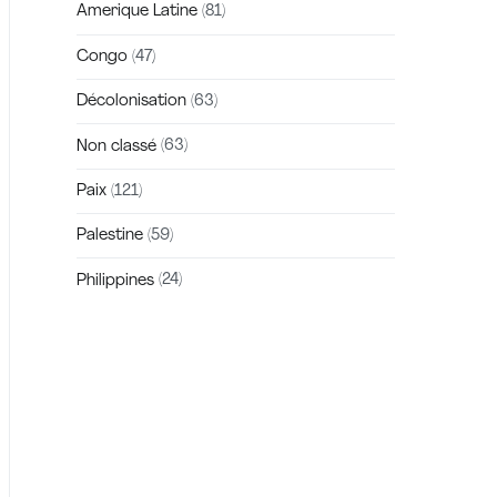
Amerique Latine
(81)
Congo
(47)
Décolonisation
(63)
Non classé
(63)
Paix
(121)
Palestine
(59)
Philippines
(24)
Zakra is a modern multipurpose theme
that comes with 10+ free starter sites to
make your site beautiful and professional.