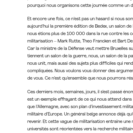
pourquoi nous organisons cette journée comme un d
Et encore une fois, ce n’est pas un hasard si nous som
aujourd’hui la première édition de Bedex, un salon de 
nous étions plus de 100 000 dans la rue contre les c
militarisation – Mark Rutte, Theo Francken et Bart De
Car la ministre de la Défense veut mettre Bruxelles s
tiennent un salon de la guerre, nous, un salon de la p
nous unit, mais aussi des sujets plus difficiles qui r
compliquées. Nous voulons vous donner des argument
de vous. Ce n’est qu’ensemble que nous pourrons résis
Ces derniers mois, semaines, jours, il s’est passé éno
est un exemple effrayant de ce qui nous attend dans 
que l’Allemagne, avec son plan d’investissement milit
militaire d’Europe. Un général belge annonce déjà qu’
revenir. Et cette vague de militarisation entraîne une 
universités sont réorientées vers la recherche militai