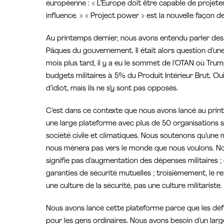
européenne : « L’Europe doit être capable de projete
influence. » « Project power » est la nouvelle façon de 
Au printemps dernier, nous avons entendu parler des 
Pâques du gouvernement. Il était alors question d’u
mois plus tard, il y a eu le sommet de l’OTAN où Trump
budgets militaires à 5% du Produit Intérieur Brut. Ou
d’idiot, mais ils ne s’y sont pas opposés.
C’est dans ce contexte que nous avons lancé au printe
une large plateforme avec plus de 50 organisations si
société civile et climatiques. Nous soutenons qu’une m
nous mènera pas vers le monde que nous voulons. No
signifie pas d’augmentation des dépenses militaires ;
garanties de sécurité mutuelles ; troisièmement, le r
une culture de la sécurité, pas une culture militariste.
Nous avons lancé cette plateforme parce que les défis
pour les gens ordinaires. Nous avons besoin d’un large