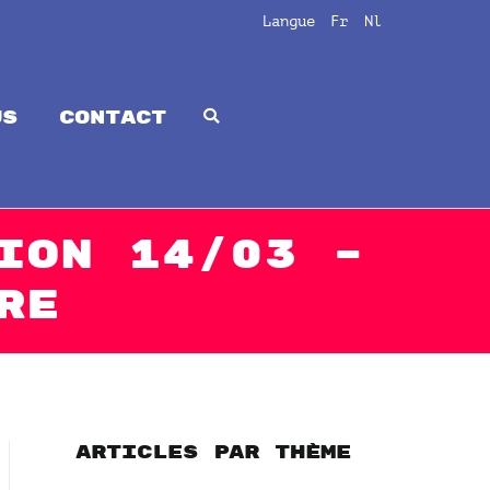
Langue
Fr
Nl
us
CONTACT
ion 14/03 –
re
Articles par thème