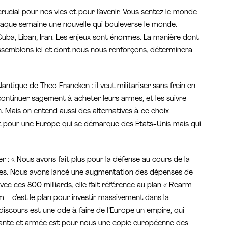
ucial pour nos vies et pour l’avenir. Vous sentez le monde
haque semaine une nouvelle qui bouleverse le monde.
Cuba, Liban, Iran. Les enjeux sont énormes. La manière dont
semblons ici et dont nous nous renforçons, déterminera
ntique de Theo Francken : il veut militariser sans frein en
continuer sagement à acheter leurs armes, et les suivre
an. Mais on entend aussi des alternatives à ce choix
nt pour une Europe qui se démarque des États-Unis mais qui
er : « Nous avons fait plus pour la défense au cours de la
tes. Nous avons lancé une augmentation des dépenses de
Avec ces 800 milliards, elle fait référence au plan « Rearm
 c’est le plan pour investir massivement dans la
discours est une ode à faire de l’Europe un empire, qui
ante et armée est pour nous une copie européenne des