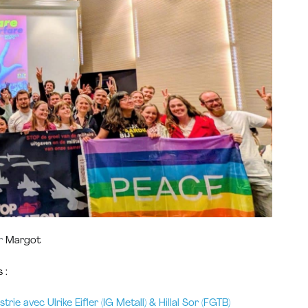
r
Margot
 :
trie avec Ulrike Eifler (IG Metall) & Hillal Sor (FGTB)