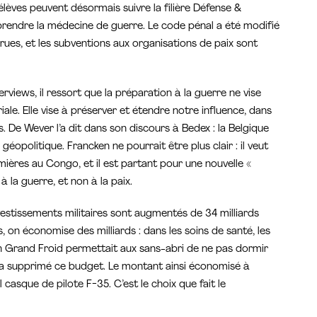
s élèves peuvent désormais suivre la filière Défense &
prendre la médecine de guerre. Le code pénal a été modifié
rues, et les subventions aux organisations de paix sont
rviews, il ressort que la préparation à la guerre ne vise
iale. Elle vise à préserver et étendre notre influence, dans
. De Wever l’a dit dans son discours à Bedex : la Belgique
n géopolitique. Francken ne pourrait être plus clair : il veut
emières au Congo, et il est partant pour une nouvelle «
à la guerre, et non à la paix.
vestissements militaires sont augmentés de 34 milliards
, on économise des milliards : dans les soins de santé, les
an Grand Froid permettait aux sans-abri de ne pas dormir
l a supprimé ce budget. Le montant ainsi économisé à
 casque de pilote F-35. C’est le choix que fait le