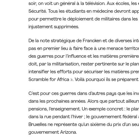
soir, on voit un général à la télévision. Aux écoles, le
Sécurité. Tous les étudiants en médecine devront ap
pour permettre le déploiement de militaires dans les 
injustement supprimées.
De la note stratégique de Francken et de diverses inte
pas en premier lieu à faire face à une menace territor
des guerres pour l’influence et les matières premières
doit, par la militarisation, rester pertinente sur le pla
intensifier les efforts pour sécuriser les matières pr
Scramble for Africa ». Voilà pourquoi ils se préparent 
C’est pour ces guerres dans d’autres pays que les in
dans les prochaines années. Alors que partout ailleurs
pensions, l’enseignement. Un exemple concret : le pl
dans la rue pendant l’hiver ; le gouvernement fédéra
Bruxelles ne représente qu’un sixième du prix d’un seul
gouvernement Arizona.