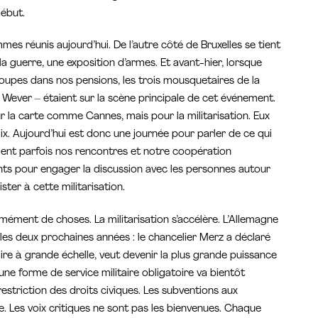
ébut.
mes réunis aujourd’hui. De l’autre côté de Bruxelles se tient
la guerre, une exposition d’armes. Et avant-hier, lorsque
oupes dans nos pensions, les trois mousquetaires de la
 Wever – étaient sur la scène principale de cet événement.
ur la carte comme Cannes, mais pour la militarisation. Eux
aix. Aujourd’hui est donc une journée pour parler de ce qui
endent parfois nos rencontres et notre coopération
s pour engager la discussion avec les personnes autour
ter à cette militarisation.
rmément de choses. La militarisation s’accélère. L’Allemagne
les deux prochaines années : le chancelier Merz a déclaré
aire à grande échelle, veut devenir la plus grande puissance
une forme de service militaire obligatoire va bientôt
restriction des droits civiques. Les subventions aux
re. Les voix critiques ne sont pas les bienvenues. Chaque