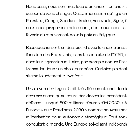
Nous aussi, nous sommes face à un choix – un choix cr
autour de vous changer. Cette impression qu’il y a c
Palestine, Congo, Soudan, Ukraine, Venezuela, Syrie, 
nous nous préparons maintenant, dont nous nous ras
l’avenir du mouvement pour la paix en Belgique.
Beaucoup ici sont en désaccord avec le choix transatla
fonction des États-Unis, dans le contexte de l’OTAN, 
dans leur agression militaire, par exemple contre l’Ir
transatlantique : un choix européen. Certains plaide
s’arme lourdement elle-même.
Ursula von der Leyen l’a dit très fièrement lundi derni
dernière année qu’au cours des décennies précéden
défense – jusqu’à 800 milliards d’euros d’ici 2030. » 
Europe » ou « Readiness 2030 » comme nouveau nom –
militarisation pour l’autonomie stratégique. Tout son 
conquiert le monde. Une Europe soi-disant indépend