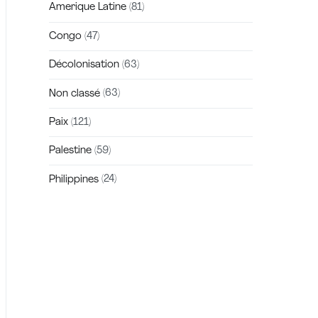
Amerique Latine
(81)
Congo
(47)
Décolonisation
(63)
Non classé
(63)
Paix
(121)
Palestine
(59)
Philippines
(24)
Zakra is a modern multipurpose theme
that comes with 10+ free starter sites to
make your site beautiful and professional.