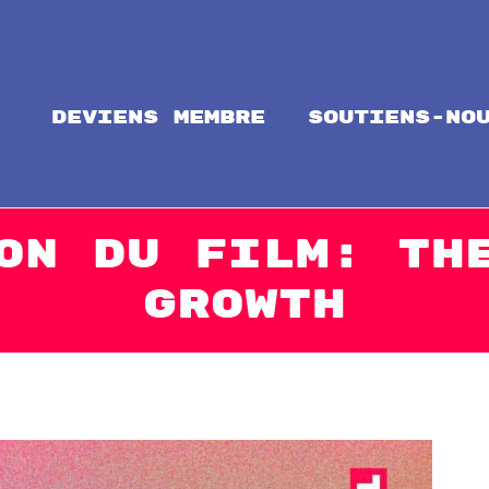
Deviens membre
soutiens-no
ntal
alize Solidarity!
on du film: Th
Growth