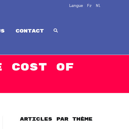
Langue
Fr
Nl
us
CONTACT
e Cost of
Articles par thème