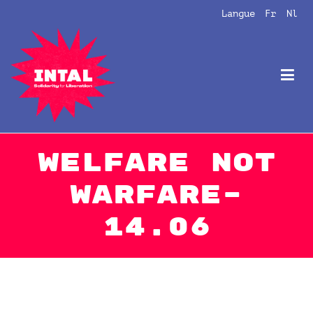
Aller
Langue
Fr
Nl
au
contenu
Intal
Globalize Solidarity!
Welfare not
warfare–
14.06