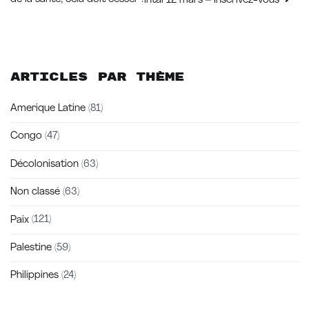
intal 12 mars – Inscrivez-vous
de
l’article
Articles par thème
Amerique Latine
(81)
Congo
(47)
Décolonisation
(63)
Non classé
(63)
Paix
(121)
Palestine
(59)
Philippines
(24)