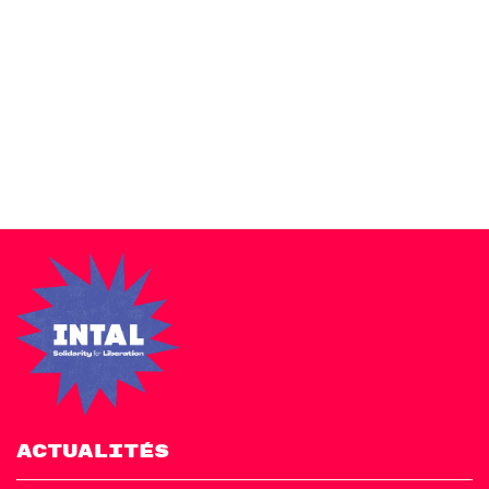
Zakra is a modern multipurpose theme that comes with 10+
free starter sites to make your site beautiful and professional.
ACTUALITÉS