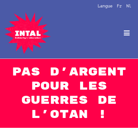
Aller
Langue
Fr
Nl
au
contenu
Intal
Globalize Solidarity!
Pas d’argent
pour les
guerres de
l’OTAN !