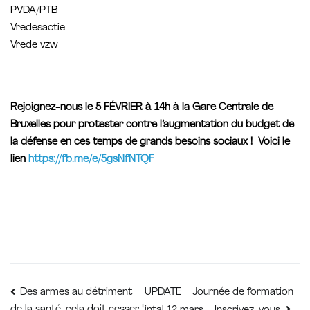
PVDA/PTB
Vredesactie
Vrede vzw
Rejoignez-nous le 5 FÉVRIER à 14h à la Gare Centrale de
Bruxelles pour protester contre l’augmentation du budget de
la défense en ces temps de grands besoins sociaux ! Voici le
lien
https://fb.me/e/5gsNfNTQF
Navigation
UPDATE – Journée de formation
Des armes au détriment
de la santé, cela doit cesser !