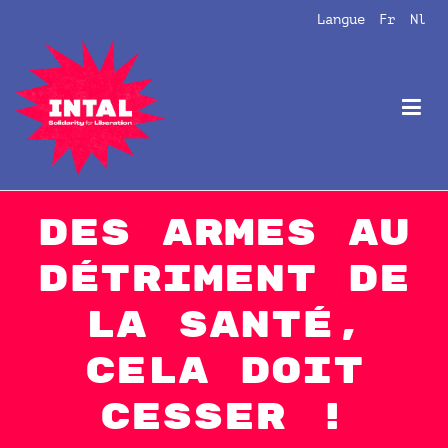
Aller
Langue
Fr
Nl
au
contenu
Intal
Globalize Solidarity!
Des armes au
détriment de
la santé,
cela doit
cesser !