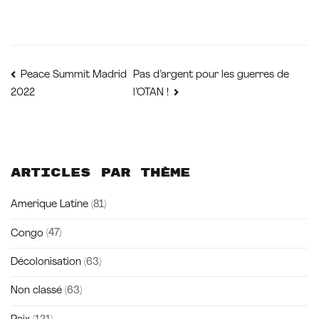
Navigation
Pas d’argent pour les guerres de
Peace Summit Madrid
2022
l’OTAN !
de
l’article
Articles par thème
Amerique Latine
(81)
Congo
(47)
Décolonisation
(63)
Non classé
(63)