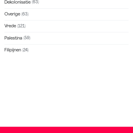
Dekolonisatie
(63)
Overige
(63)
Vrede
(121)
Palestina
(59)
Filipijnen
(24)
Zakra is a modern multipurpose theme that comes with 10+
free starter sites to make your site beautiful and professional.