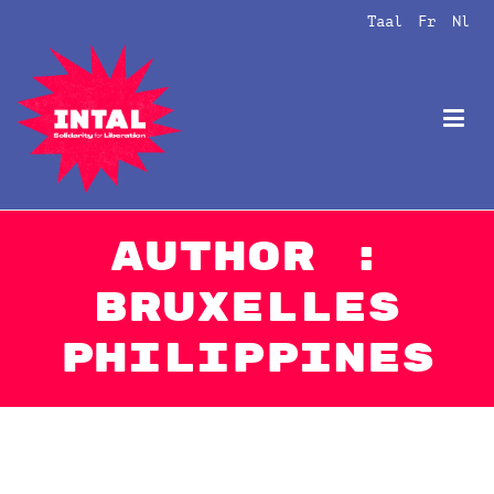
Naar
Taal
Fr
Nl
de
inhoud
springen
Intal
Globalize Solidarity!
Author :
Bruxelles
Philippines