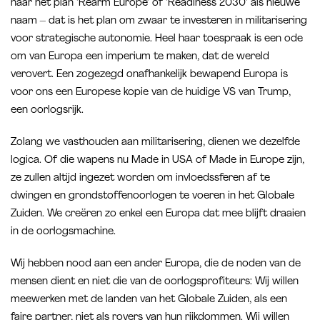
naar het plan ‘Rearm Europe’ of ‘Readiness 2030’ als nieuwe
naam – dat is het plan om zwaar te investeren in militarisering
voor strategische autonomie. Heel haar toespraak is een ode
om van Europa een imperium te maken, dat de wereld
verovert. Een zogezegd onafhankelijk bewapend Europa is
voor ons een Europese kopie van de huidige VS van Trump,
een oorlogsrijk.
Zolang we vasthouden aan militarisering, dienen we dezelfde
logica. Of die wapens nu Made in USA of Made in Europe zijn,
ze zullen altijd ingezet worden om invloedssferen af te
dwingen en grondstoffenoorlogen te voeren in het Globale
Zuiden. We creëren zo enkel een Europa dat mee blijft draaien
in de oorlogsmachine.
Wij hebben nood aan een ander Europa, die de noden van de
mensen dient en niet die van de oorlogsprofiteurs: Wij willen
meewerken met de landen van het Globale Zuiden, als een
faire partner, niet als rovers van hun rijkdommen. Wij willen