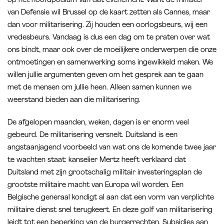
op het hoofdpodium van dat evenement. Want de minister
van Defensie wil Brussel op de kaart zetten als Cannes, maar
dan voor militarisering. Zij houden een oorlogsbeurs, wij een
vredesbeurs. Vandaag is dus een dag om te praten over wat
ons bindt, maar ook over de moeilijkere onderwerpen die onze
ontmoetingen en samenwerking soms ingewikkeld maken. We
willen jullie argumenten geven om het gesprek aan te gaan
met de mensen om jullie heen. Alleen samen kunnen we
weerstand bieden aan die militarisering.
De afgelopen maanden, weken, dagen is er enorm veel
gebeurd. De militarisering versnelt. Duitsland is een
angstaanjagend voorbeeld van wat ons de komende twee jaar
te wachten staat: kanselier Mertz heeft verklaard dat
Duitsland met zijn grootschalig militair investeringsplan de
grootste militaire macht van Europa wil worden. Een
Belgische generaal kondigt al aan dat een vorm van verplichte
militaire dienst snel terugkeert. En deze golf van militarisering
leidt tot een beperking van de burgerrechten. Subsidies aan