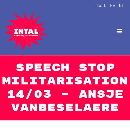
Naar
Taal
Fr
Nl
de
inhoud
springen
Intal
Globalize Solidarity!
Speech Stop
Militarisation
14/03 – Ansje
Vanbeselaere