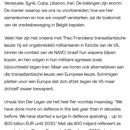
Venezuela, Syrië, Cuba, Libanon, Iran. De belangen zijn enorm.
De manier waarop we ons nu voorbereiden, hoe we hier
samenkomen en hoe we onszelf versterken, zal de toekomst
van de vredesbeweging in België bepalen.
Velen hier zijn het oneens met Theo Franckens transatlantische
keuze: hij wil ongebreideld militariseren in functie van de VS,
binnen de context van de NAVO, braaf hun wapens blijven
kopen, en hen volgen in hun militaire agressie zoals
bijvoorbeeld tegen Iran. Maar we horen ook alternatieven aan
die transatlantische keuze: een Europese keuze. Sommigen
pleiten voor een Europa dat zich afzet tegen de VS maar
zichzelf zwaar bewapent.
Ursula Von Der Leyen zei het heel fier voorbije maandag: “We
have done more on defence in the last year than in decades
before. We have started a surge in defence spending – up to
800 billion EUR until 2030.” Met die 800 miljard refereert ze