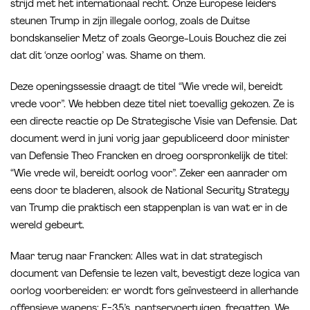
strijd met het internationaal recht. Onze Europese leiders
steunen Trump in zijn illegale oorlog, zoals de Duitse
bondskanselier Metz of zoals George-Louis Bouchez die zei
dat dit ‘onze oorlog’ was. Shame on them.
Deze openingssessie draagt de titel “Wie vrede wil, bereidt
vrede voor”. We hebben deze titel niet toevallig gekozen. Ze is
een directe reactie op De Strategische Visie van Defensie. Dat
document werd in juni vorig jaar gepubliceerd door minister
van Defensie Theo Francken en droeg oorspronkelijk de titel:
“Wie vrede wil, bereidt oorlog voor”. Zeker een aanrader om
eens door te bladeren, alsook de National Security Strategy
van Trump die praktisch een stappenplan is van wat er in de
wereld gebeurt.
Maar terug naar Francken: Alles wat in dat strategisch
document van Defensie te lezen valt, bevestigt deze logica van
oorlog voorbereiden: er wordt fors geïnvesteerd in allerhande
offensieve wapens: F-35’s, pantservoertuigen, fregatten. We