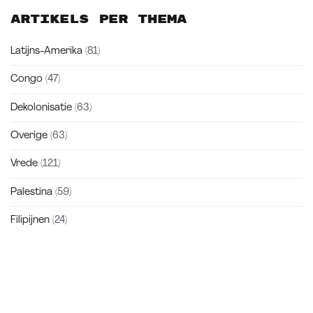
Artikels per thema
Latijns-Amerika
(81)
Congo
(47)
Dekolonisatie
(63)
Overige
(63)
Vrede
(121)
Palestina
(59)
Filipijnen
(24)
Zakra is a modern multipurpose theme that comes with 10+