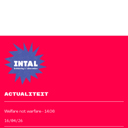
free starter sites to make your site beautiful and professional.
ACTUALITEIT
Welfare not warfare– 14.06
16/04/26