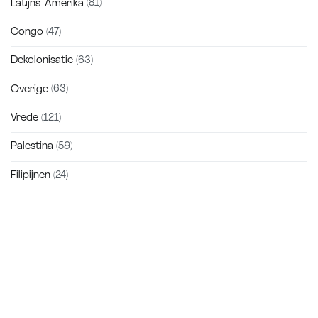
Latijns-Amerika
(81)
Congo
(47)
Dekolonisatie
(63)
Overige
(63)
Vrede
(121)
Palestina
(59)
Filipijnen
(24)
Zakra is a modern multipurpose theme that comes with 10+
free starter sites to make your site beautiful and professional.