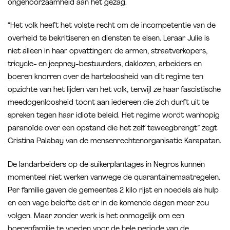
ongehoorzaamheid aan het gezag.
“Het volk heeft het volste recht om de incompetentie van de
overheid te bekritiseren en diensten te eisen. Leraar Julie is
niet alleen in haar opvattingen: de armen, straatverkopers,
tricycle- en jeepney-bestuurders, daklozen, arbeiders en
boeren knorren over de harteloosheid van dit regime ten
opzichte van het lijden van het volk, terwijl ze haar fascistische
meedogenloosheid toont aan iedereen die zich durft uit te
spreken tegen haar idiote beleid. Het regime wordt wanhopig
paranoïde over een opstand die het zelf teweegbrengt” zegt
Cristina Palabay van de mensenrechtenorganisatie Karapatan.
De landarbeiders op de suikerplantages in Negros kunnen
momenteel niet werken vanwege de quarantainemaatregelen.
Per familie gaven de gemeentes 2 kilo rijst en noedels als hulp
en een vage belofte dat er in de komende dagen meer zou
volgen. Maar zonder werk is het onmogelijk om een
boerenfamilie te voeden voor de hele periode van de