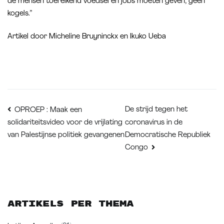
de mensen toereikend voedsel en jobs moeten geven, geen
kogels.”
Artikel door Micheline Bruyninckx en Ikuko Ueba
Bericht
De strijd tegen het
OPROEP : Maak een
coronavirus in de
solidariteitsvideo voor de vrijlating
navigatie
Democratische Republiek
van Palestijnse politiek gevangenen
Congo
Artikels per thema