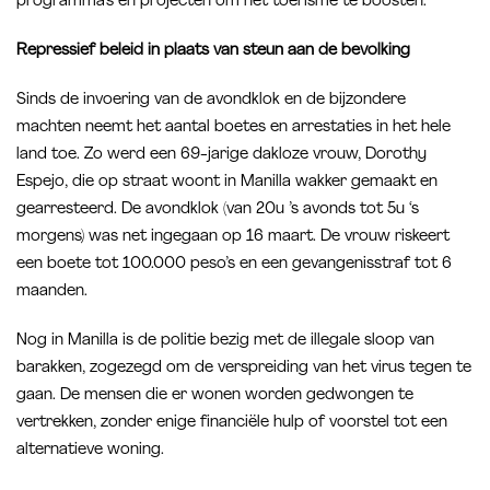
programma’s en projecten om het toerisme te boosten.
Repressief beleid in plaats van steun aan de bevolking
Sinds de invoering van de avondklok en de bijzondere
machten neemt het aantal boetes en arrestaties in het hele
land toe. Zo werd een 69-jarige dakloze vrouw, Dorothy
Espejo, die op straat woont in Manilla wakker gemaakt en
gearresteerd. De avondklok (van 20u ’s avonds tot 5u ‘s
morgens) was net ingegaan op 16 maart. De vrouw riskeert
een boete tot 100.000 peso’s en een gevangenisstraf tot 6
maanden.
Nog in Manilla is de politie bezig met de illegale sloop van
barakken, zogezegd om de verspreiding van het virus tegen te
gaan. De mensen die er wonen worden gedwongen te
vertrekken, zonder enige financiële hulp of voorstel tot een
alternatieve woning.