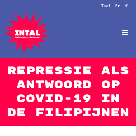
Naar
Taal
Fr
Nl
de
inhoud
springen
Intal
Globalize Solidarity!
Repressie als
antwoord op
COVID-19 in
de Filipijnen