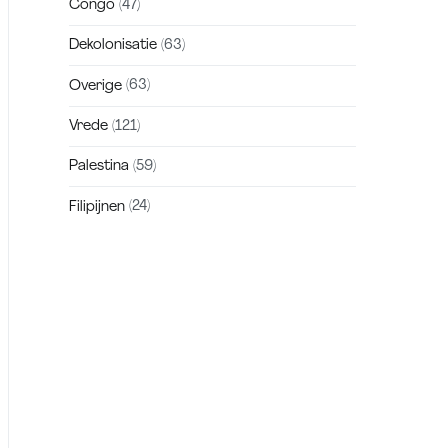
Congo
(47)
Dekolonisatie
(63)
Overige
(63)
Vrede
(121)
Palestina
(59)
Filipijnen
(24)
Zakra is a modern multipurpose theme
that comes with 10+ free starter sites to
make your site beautiful and professional.