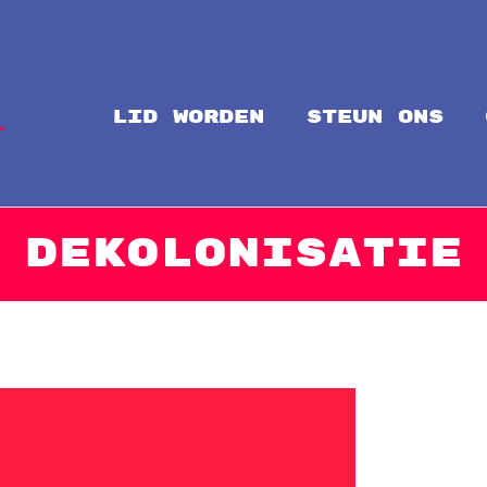
LID WORDEN
steun ons
Intal
Globalize Solidarity!
Dekolonisatie