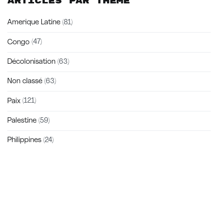
Articles par thème
Amerique Latine
(81)
Congo
(47)
Décolonisation
(63)
Non classé
(63)
Paix
(121)
Palestine
(59)
Philippines
(24)
Zakra is a modern multipurpose theme that comes with 10+
free starter sites to make your site beautiful and professional.