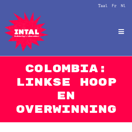
Naar
Taal
Fr
Nl
de
inhoud
springen
Intal
Globalize Solidarity!
Colombia:
linkse hoop
en
overwinning