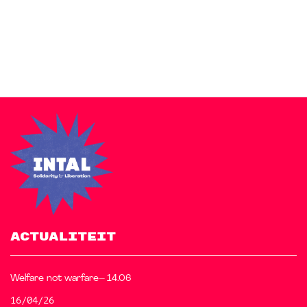
Zakra is a modern multipurpose theme that comes with 10+
free starter sites to make your site beautiful and professional.
ACTUALITEIT
Welfare not warfare– 14.06
16/04/26