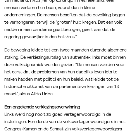
van het land, n.v.d.r.) en op korte tijd in het hele land. Veel
mensen verloren hun baan, vooral dan in kleine
ondernemingen. De mensen beseften dat de bevolking begon
te verhongeren, terwijl de “groten” hulp kregen. Dat een volk
midden in een pandemie gaat betogen, geeft aan dat de
regering gevaarlijker is dan het virus.”
De beweging leidde tot een twee maanden durende algemene
staking. De verkiezingsuitslag van authentiek links moet binnen
deze volksdynamiek worden gezien. “De mensen voelden voor
het eerst dat de problemen van hun dagelijks leven iets te
maken hadden met politici en hun beleid, wat leidde tot de
historische uitkomst van de parlementsverkiezingen van 13
maart”, aldus Alirio Uribe.
Een ongekende verkiezingsoverwinning
Links werd nog nooit zo goed vertegenwoordigd in de
instellingen. Een derde van de volksvertegenwoordigers in het
Congres (Kamer) en de Senaat zijn volksvertegenwoordigers