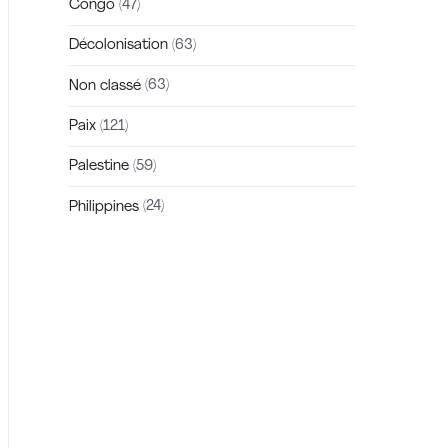
Congo
(47)
Décolonisation
(63)
Non classé
(63)
Paix
(121)
Palestine
(59)
Philippines
(24)
Zakra is a modern multipurpose theme
that comes with 10+ free starter sites to
make your site beautiful and professional.