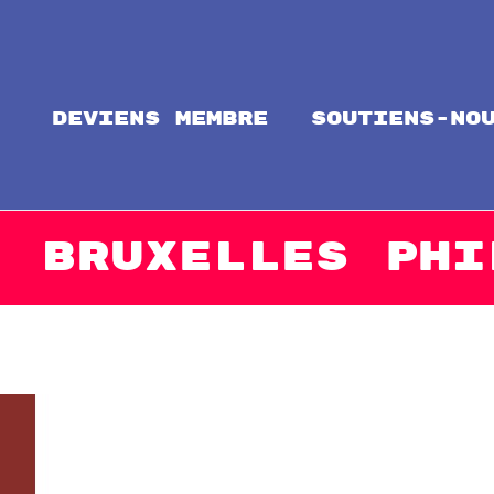
Deviens membre
soutiens-no
ntal
alize Solidarity!
 :
Bruxelles Phi