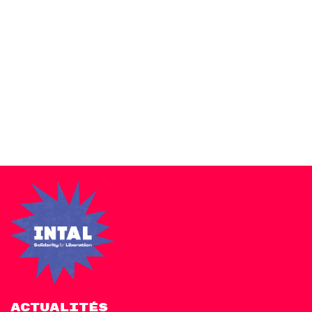
Zakra is a modern multipurpose theme that comes with 10+
free starter sites to make your site beautiful and professional.
ACTUALITÉS