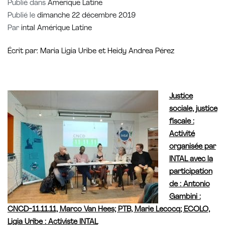
Publié dans
Amerique Latine
Publié le
dimanche 22 décembre 2019
Par
intal Amérique Latine
Écrit par: Maria Ligia Uribe et Heidy Andrea Pérez
Justice
sociale, justice
fiscale :
Activité
organisée par
INTAL avec la
participation
de : Antonio
Gambini :
CNCD-11.11.11, Marco Van Hees; PTB, Marie Lecocq; ECOLO,
Ligia Uribe : Activiste INTAL