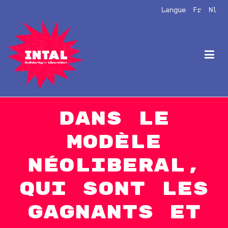
Aller
Langue
Fr
Nl
au
contenu
Intal
Globalize Solidarity!
Dans le
modèle
néoliberal,
qui sont les
gagnants et