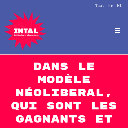
Naar
Taal
Fr
Nl
de
inhoud
springen
Intal
Globalize Solidarity!
Dans le
modèle
néoliberal,
qui sont les
gagnants et