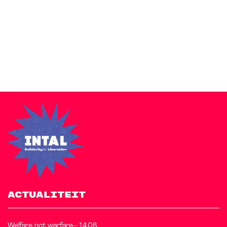
Zakra is a modern multipurpose theme that comes with 10+
free starter sites to make your site beautiful and professional.
ACTUALITEIT
Welfare not warfare– 14.06