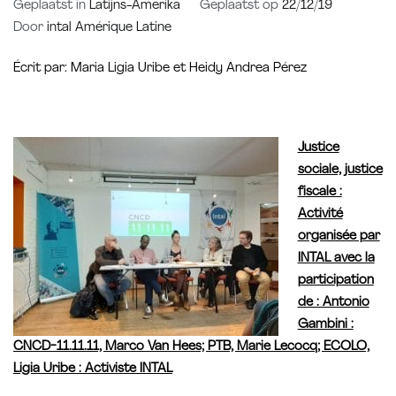
Geplaatst in
Latijns-Amerika
Geplaatst op
22/12/19
Door
intal Amérique Latine
Écrit par: Maria Ligia Uribe et Heidy Andrea Pérez
Justice
sociale, justice
fiscale :
Activité
organisée par
INTAL avec la
participation
de : Antonio
Gambini :
CNCD-11.11.11, Marco Van Hees; PTB, Marie Lecocq; ECOLO,
Ligia Uribe : Activiste INTAL