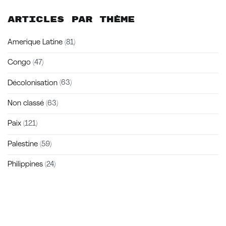
Articles par thème
Amerique Latine
(81)
Congo
(47)
Décolonisation
(63)
Non classé
(63)
Paix
(121)
Palestine
(59)
Philippines
(24)
Zakra is a modern multipurpose theme that comes with 10+