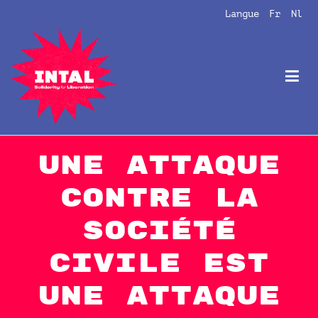
Aller
Langue
Fr
Nl
au
contenu
Intal
Globalize Solidarity!
Une attaque
contre la
société
civile est
une attaque