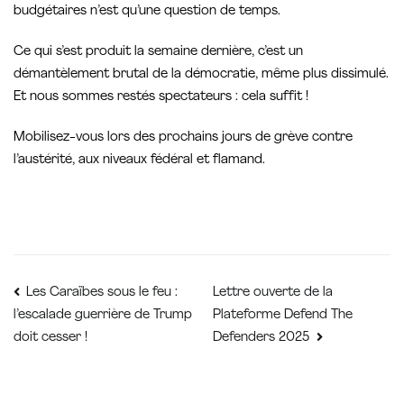
budgétaires n’est qu’une question de temps.
Ce qui s’est produit la semaine dernière, c’est un
démantèlement brutal de la démocratie, même plus dissimulé.
Et nous sommes restés spectateurs : cela suffit !
Mobilisez-vous lors des prochains jours de grève contre
l’austérité, aux niveaux fédéral et flamand.
Navigation
Lettre ouverte de la
Les Caraïbes sous le feu :
Plateforme Defend The
l’escalade guerrière de Trump
de
doit cesser !
Defenders 2025
l’article