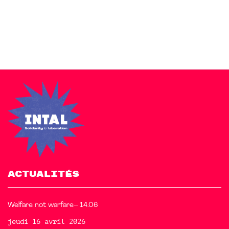
free starter sites to make your site beautiful and professional.
ACTUALITÉS
Welfare not warfare– 14.06
jeudi 16 avril 2026