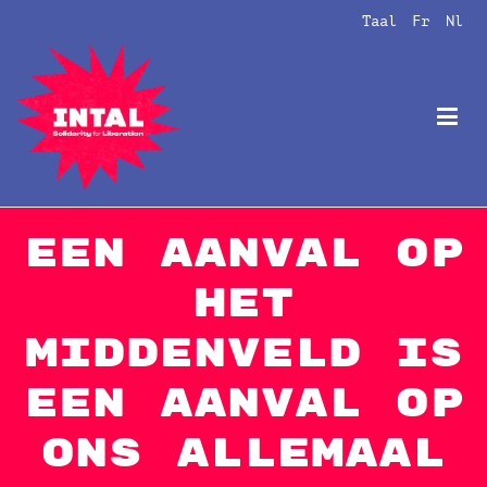
Naar
Taal
Fr
Nl
de
inhoud
springen
Intal
Globalize Solidarity!
Een aanval op
het
middenveld is
een aanval op
ons allemaal