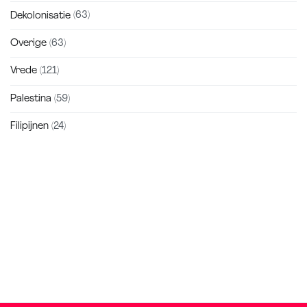
Dekolonisatie
(63)
Overige
(63)
Vrede
(121)
Palestina
(59)
Filipijnen
(24)
Zakra is a modern multipurpose theme that comes with 10+
free starter sites to make your site beautiful and professional.