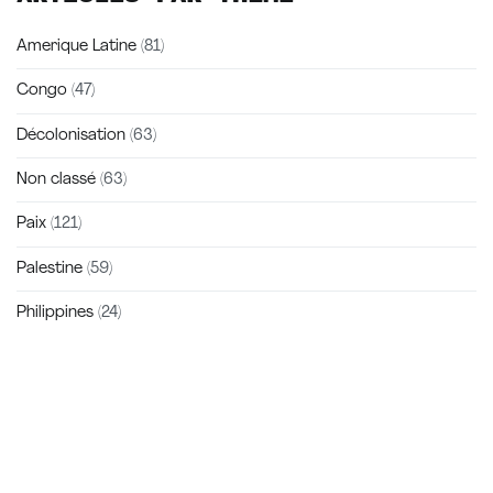
Amerique Latine
(81)
Congo
(47)
Décolonisation
(63)
Non classé
(63)
Paix
(121)
Palestine
(59)
Philippines
(24)
Zakra is a modern multipurpose theme that comes with 10+
free starter sites to make your site beautiful and professional.