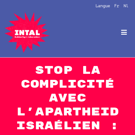
Aller
Langue
Fr
Nl
au
contenu
Intal
Globalize Solidarity!
Stop la
complicité
avec
l’apartheid
israélien :