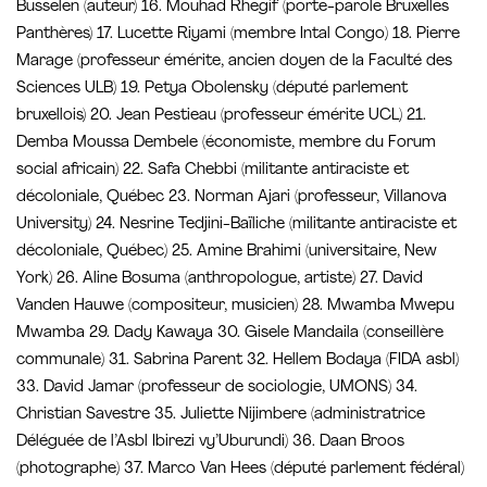
Busselen (auteur) 16. Mouhad Rhegif (porte-parole Bruxelles
Panthères) 17. Lucette Riyami (membre Intal Congo) 18. Pierre
Marage (professeur émérite, ancien doyen de la Faculté des
Sciences ULB) 19. Petya Obolensky (député parlement
bruxellois) 20. Jean Pestieau (professeur émérite UCL) 21.
Demba Moussa Dembele (économiste, membre du Forum
social africain) 22. Safa Chebbi (militante antiraciste et
décoloniale, Québec 23. Norman Ajari (professeur, Villanova
University) 24. Nesrine Tedjini-Baïliche (militante antiraciste et
décoloniale, Québec) 25. Amine Brahimi (universitaire, New
York) 26. Aline Bosuma (anthropologue, artiste) 27. David
Vanden Hauwe (compositeur, musicien) 28. Mwamba Mwepu
Mwamba 29. Dady Kawaya 30. Gisele Mandaila (conseillère
communale) 31. Sabrina Parent 32. Hellem Bodaya (FIDA asbl)
33. David Jamar (professeur de sociologie, UMONS) 34.
Christian Savestre 35. Juliette Nijimbere (administratrice
Déléguée de l’Asbl Ibirezi vy’Uburundi) 36. Daan Broos
(photographe) 37. Marco Van Hees (député parlement fédéral)