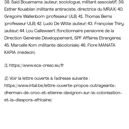
38. Said Bouamama (auteur, sociologue, militant associatif) 39.
Esther Kouablan (militante antiraciste, directrice du MRAX) 40.
Grégoire Wallenborn (professeur ULB) 41. Thomas Berns
(professeur ULB) 42. Ludo De Witte (auteur) 43. Françoise Thiry
(auteur) 44. Lou Callewaert (fonctionnaire pensionné de la
Direction Générale Développement, SPF Affaires Etrangères)
45. Marcelle Kom (militante décoloniale) 46. Flore MANATA
KAPIA (médecin)
(1) https://www.eca-creac.eu/fr
(2) Voir la lettre ouverte à l’adresse suivante :
https://www.intal.be/lettre-ouverte-propos-outrageants-
dherman-de-croo-et-etienne-davignon-sur-la-colonisation-
et-la-diaspora-africaine/