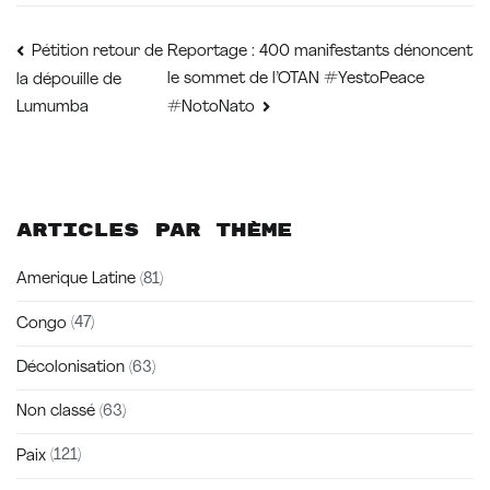
Navigation
Reportage : 400 manifestants dénoncent
Pétition retour de
le sommet de l’OTAN #YestoPeace
la dépouille de
de
Lumumba
#NotoNato
l’article
Articles par thème
Amerique Latine
(81)
Congo
(47)
Décolonisation
(63)
Non classé
(63)
Paix
(121)