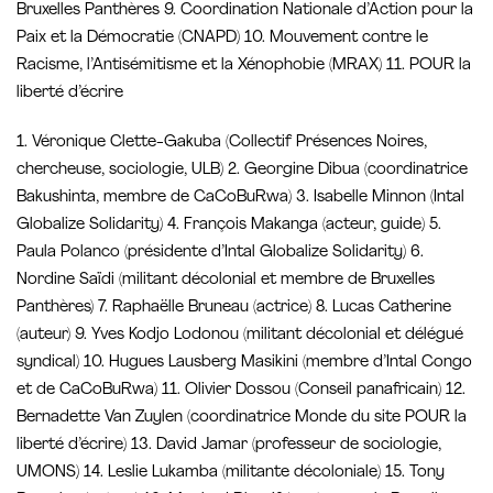
Bruxelles Panthères 9. Coordination Nationale d’Action pour la
Paix et la Démocratie (CNAPD) 10. Mouvement contre le
Racisme, l’Antisémitisme et la Xénophobie (MRAX) 11. POUR la
liberté d’écrire
1. Véronique Clette-Gakuba (Collectif Présences Noires,
chercheuse, sociologie, ULB) 2. Georgine Dibua (coordinatrice
Bakushinta, membre de CaCoBuRwa) 3. Isabelle Minnon (Intal
Globalize Solidarity) 4. François Makanga (acteur, guide) 5.
Paula Polanco (présidente d’Intal Globalize Solidarity) 6.
Nordine Saïdi (militant décolonial et membre de Bruxelles
Panthères) 7. Raphaëlle Bruneau (actrice) 8. Lucas Catherine
(auteur) 9. Yves Kodjo Lodonou (militant décolonial et délégué
syndical) 10. Hugues Lausberg Masikini (membre d’Intal Congo
et de CaCoBuRwa) 11. Olivier Dossou (Conseil panafricain) 12.
Bernadette Van Zuylen (coordinatrice Monde du site POUR la
liberté d’écrire) 13. David Jamar (professeur de sociologie,
UMONS) 14. Leslie Lukamba (militante décoloniale) 15. Tony