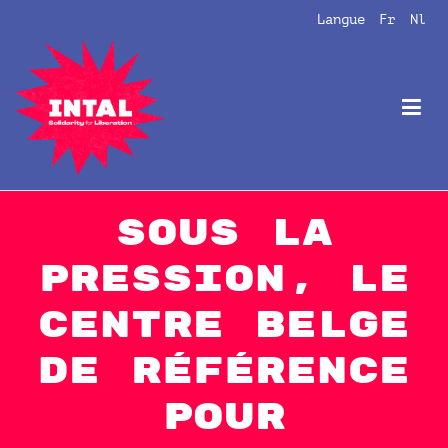
Aller
Langue
Fr
Nl
au
contenu
Intal
Globalize Solidarity!
Sous la
pression, le
Centre belge
de référence
pour