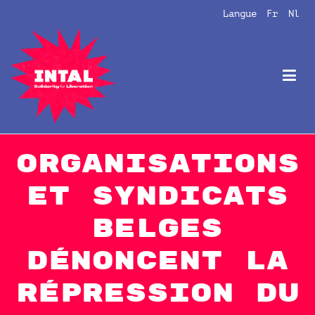
Aller
Langue
Fr
Nl
au
contenu
Intal
Globalize Solidarity!
Organisations
et syndicats
belges
dénoncent la
répression du