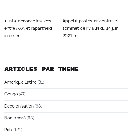
Navigation
Appel à protester contre le
intal dénonce les liens
sommet de l’OTAN du 14 juin
entre AXA et l’apartheid
de
israélien
2021
l’article
Articles par thème
Amerique Latine
(81)
Congo
(47)
Décolonisation
(63)
Non classé
(63)
Paix
(121)