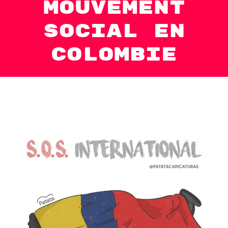
mouvement
social en
Colombie