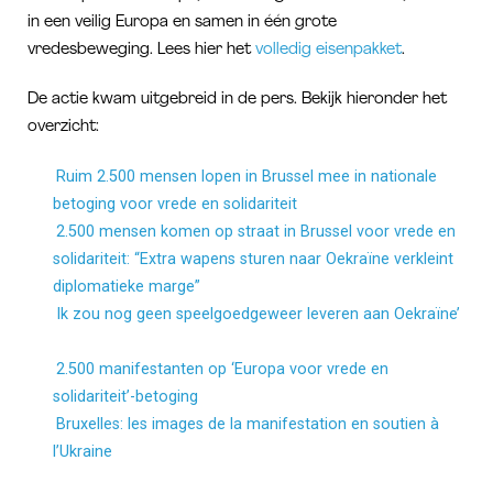
in een veilig Europa en samen in één grote
vredesbeweging. Lees hier het
volledig eisenpakket
.
De actie kwam uitgebreid in de pers. Bekijk hieronder het
overzicht:
‘
Ruim 2.500 mensen lopen in Brussel mee in nationale
betoging voor vrede en solidariteit
‘ op GVA.be
‘
2.500 mensen komen op straat in Brussel voor vrede en
solidariteit: “Extra wapens sturen naar Oekraïne verkleint
diplomatieke marge”
‘ op HLN Brussel
‘
Ik zou nog geen speelgoedgeweer leveren aan Oekraïne’
op De Standaard.be
‘
2.500 manifestanten op ‘Europa voor vrede en
solidariteit’-betoging
‘ op Bruzz.be
‘
Bruxelles: les images de la manifestation en soutien à
l’Ukraine
‘ op Le Soir