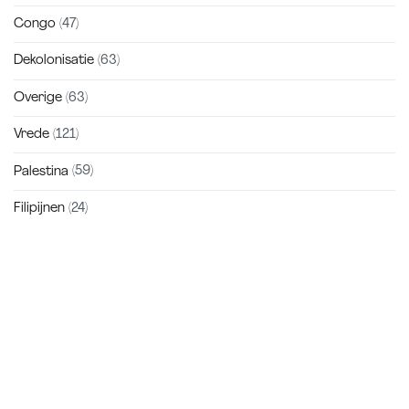
Congo
(47)
Dekolonisatie
(63)
Overige
(63)
Vrede
(121)
Palestina
(59)
Filipijnen
(24)
Zakra is a modern multipurpose theme that comes with 10+
free starter sites to make your site beautiful and professional.