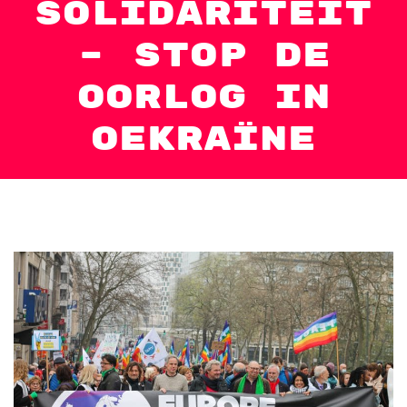
solidariteit
– Stop de
oorlog in
Oekraïne