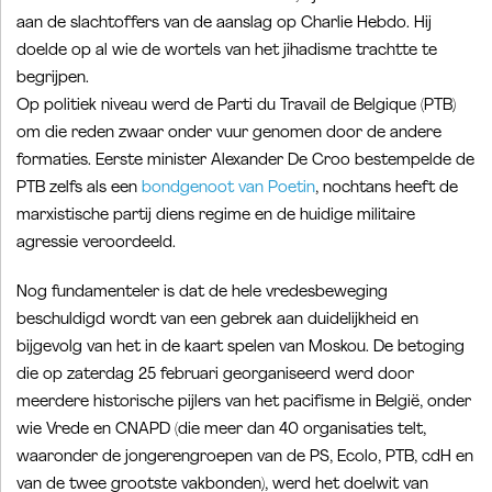
aan de slachtoffers van de aanslag op Charlie Hebdo. Hij
doelde op al wie de wortels van het jihadisme trachtte te
begrijpen.
Op politiek niveau werd de Parti du Travail de Belgique (PTB)
om die reden zwaar onder vuur genomen door de andere
formaties. Eerste minister Alexander De Croo bestempelde de
PTB zelfs als een
bondgenoot van Poetin
, nochtans heeft de
marxistische partij diens regime en de huidige militaire
agressie veroordeeld.
Nog fundamenteler is dat de hele vredesbeweging
beschuldigd wordt van een gebrek aan duidelijkheid en
bijgevolg van het in de kaart spelen van Moskou. De betoging
die op zaterdag 25 februari georganiseerd werd door
meerdere historische pijlers van het pacifisme in België, onder
wie Vrede en CNAPD (die meer dan 40 organisaties telt,
waaronder de jongerengroepen van de PS, Ecolo, PTB, cdH en
van de twee grootste vakbonden), werd het doelwit van