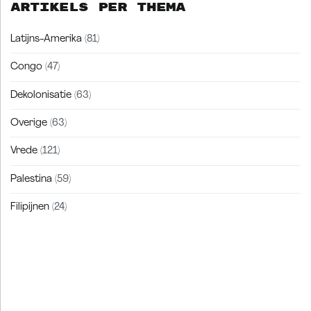
Artikels per thema
Latijns-Amerika
(81)
Congo
(47)
Dekolonisatie
(63)
Overige
(63)
Vrede
(121)
Palestina
(59)
Filipijnen
(24)
Zakra is a modern multipurpose theme that comes with 10+
free starter sites to make your site beautiful and professional.