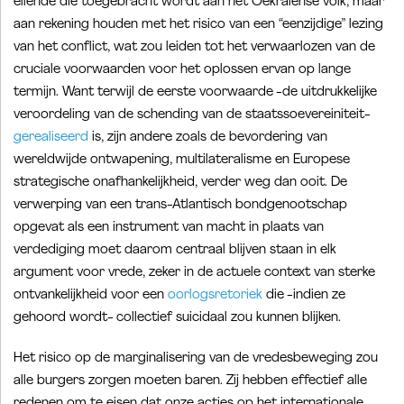
ellende die toegebracht wordt aan het Oekraïense volk, maar
aan rekening houden met het risico van een “eenzijdige” lezing
van het conflict, wat zou leiden tot het verwaarlozen van de
cruciale voorwaarden voor het oplossen ervan op lange
termijn. Want terwijl de eerste voorwaarde -de uitdrukkelijke
veroordeling van de schending van de staatssoevereiniteit-
gerealiseerd
is, zijn andere zoals de bevordering van
wereldwijde ontwapening, multilateralisme en Europese
strategische onafhankelijkheid, verder weg dan ooit. De
verwerping van een trans-Atlantisch bondgenootschap
opgevat als een instrument van macht in plaats van
verdediging moet daarom centraal blijven staan ​​in elk
argument voor vrede, zeker in de actuele context van sterke
ontvankelijkheid voor een
oorlogsretoriek
die -indien ze
gehoord wordt- collectief suicidaal zou kunnen blijken.
Het risico op de marginalisering van de vredesbeweging zou
alle burgers zorgen moeten baren. Zij hebben effectief alle
redenen om te eisen dat onze acties op het internationale