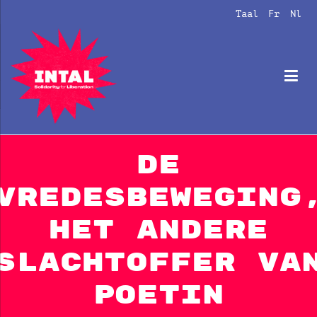
Naar
Taal
Fr
Nl
de
inhoud
springen
Intal
Globalize Solidarity!
De
vredesbeweging
het andere
slachtoffer va
Poetin