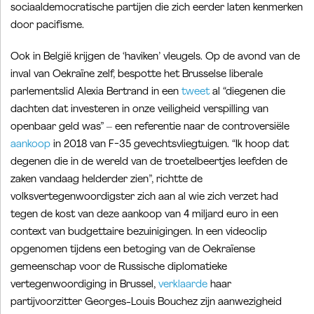
sociaaldemocratische partijen die zich eerder laten kenmerken
door pacifisme.
Ook in België krijgen de ‘haviken’ vleugels. Op de avond van de
inval van Oekraïne zelf, bespotte het Brusselse liberale
parlementslid Alexia Bertrand in een
tweet
al “diegenen die
dachten dat investeren in onze veiligheid verspilling van
openbaar geld was” – een referentie naar de controversiële
aankoop
in 2018 van F-35 gevechtsvliegtuigen. “Ik hoop dat
degenen die in de wereld van de troetelbeertjes leefden de
zaken vandaag helderder zien”, richtte de
volksvertegenwoordigster zich aan al wie zich verzet had
tegen de kost van deze aankoop van 4 miljard euro in een
context van budgettaire bezuinigingen. In een videoclip
opgenomen tijdens een betoging van de Oekraïense
gemeenschap voor de Russische diplomatieke
vertegenwoordiging in Brussel,
verklaarde
haar
partijvoorzitter Georges-Louis Bouchez zijn aanwezigheid