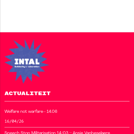
ACTUALITEIT
Welfare not warfare– 14.06
16/04/26
Speech Stop Militarisation 14/03 – Ansje Vanbeselaere