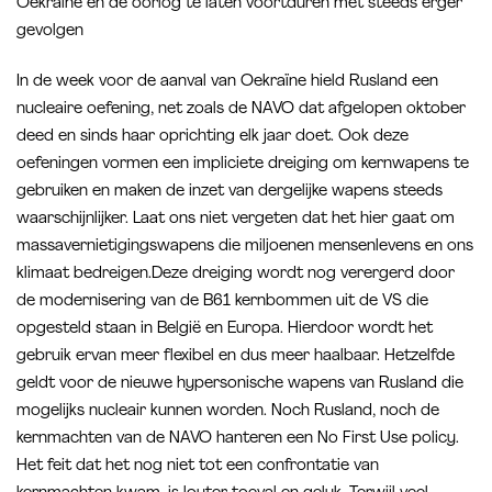
Oekraïne en de oorlog te laten voortduren met steeds erger
gevolgen
In de week voor de aanval van Oekraïne hield Rusland een
nucleaire oefening, net zoals de NAVO dat afgelopen oktober
deed en sinds haar oprichting elk jaar doet. Ook deze
oefeningen vormen een impliciete dreiging om kernwapens te
gebruiken en maken de inzet van dergelijke wapens steeds
waarschijnlijker. Laat ons niet vergeten dat het hier gaat om
massavernietigingswapens die miljoenen mensenlevens en ons
klimaat bedreigen.Deze dreiging wordt nog verergerd door
de modernisering van de B61 kernbommen uit de VS die
opgesteld staan in België en Europa. Hierdoor wordt het
gebruik ervan meer flexibel en dus meer haalbaar. Hetzelfde
geldt voor de nieuwe hypersonische wapens van Rusland die
mogelijks nucleair kunnen worden. Noch Rusland, noch de
kernmachten van de NAVO hanteren een No First Use policy.
Het feit dat het nog niet tot een confrontatie van