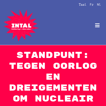
Naar
Taal
Fr
Nl
de
inhoud
springen
Intal
Globalize Solidarity!
Standpunt:
Tegen oorlog
en
dreigementen
om nucleair