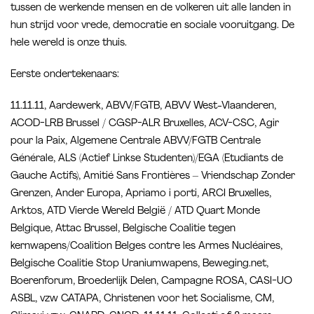
tussen de werkende mensen en de volkeren uit alle landen in
hun strijd voor vrede, democratie en sociale vooruitgang. De
hele wereld is onze thuis.
Eerste ondertekenaars:
11.11.11, Aardewerk, ABVV/FGTB, ABVV West-Vlaanderen,
ACOD-LRB Brussel / CGSP-ALR Bruxelles, ACV-CSC, Agir
pour la Paix, Algemene Centrale ABVV/FGTB Centrale
Générale, ALS (Actief Linkse Studenten)/EGA (Etudiants de
Gauche Actifs), Amitié Sans Frontières – Vriendschap Zonder
Grenzen, Ander Europa, Apriamo i porti, ARCI Bruxelles,
Arktos, ATD Vierde Wereld België / ATD Quart Monde
Belgique, Attac Brussel, Belgische Coalitie tegen
kernwapens/Coalition Belges contre les Armes Nucléaires,
Belgische Coalitie Stop Uraniumwapens, Beweging.net,
Boerenforum, Broederlijk Delen, Campagne ROSA, CASI-UO
ASBL, vzw CATAPA, Christenen voor het Socialisme, CM,