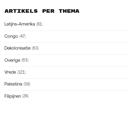
Artikels per thema
Latijns-Amerika
(81)
Congo
(47)
Dekolonisatie
(63)
Overige
(63)
Vrede
(121)
Palestina
(59)
Filipijnen
(24)
Zakra is a modern multipurpose theme that comes with 10+