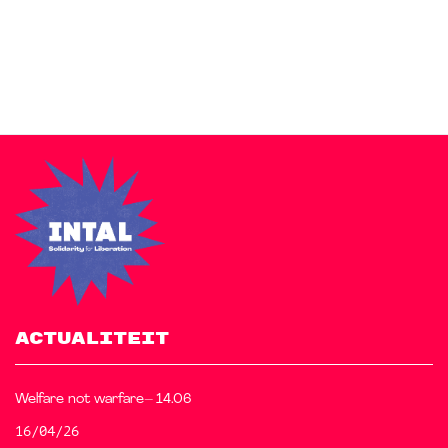
free starter sites to make your site beautiful and professional.
ACTUALITEIT
Welfare not warfare– 14.06
16/04/26