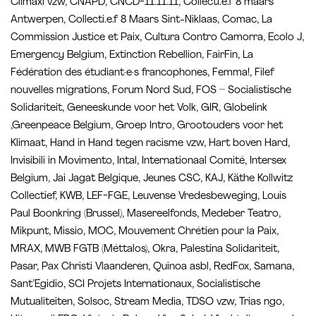
Climaxi vzw, CNAPD, CNCD-11.11.11, Collecti.e.f 8 maars
Antwerpen, Collecti.e.f 8 Maars Sint-Niklaas, Comac, La
Commission Justice et Paix, Cultura Contro Camorra, Ecolo J,
Emergency Belgium, Extinction Rebellion, FairFin, La
Fédération des étudiant·e·s francophones, Femma!, Filef
nouvelles migrations, Forum Nord Sud, FOS – Socialistische
Solidariteit, Geneeskunde voor het Volk, GIR, Globelink
,Greenpeace Belgium, Groep Intro, Grootouders voor het
Klimaat, Hand in Hand tegen racisme vzw, Hart boven Hard,
Invisibili in Movimento, Intal, Internationaal Comité, Intersex
Belgium, Jai Jagat Belgique, Jeunes CSC, KAJ, Käthe Kollwitz
Collectief, KWB, LEF-FGE, Leuvense Vredesbeweging, Louis
Paul Boonkring (Brussel), Masereelfonds, Medeber Teatro,
Mikpunt, Missio, MOC, Mouvement Chrétien pour la Paix,
MRAX, MWB FGTB (Méttalos), Okra, Palestina Solidariteit,
Pasar, Pax Christi Vlaanderen, Quinoa asbl, RedFox, Samana,
Sant’Egidio, SCI Projets Internationaux, Socialistische
Mutualiteiten, Solsoc, Stream Media, TDSO vzw, Trias ngo,