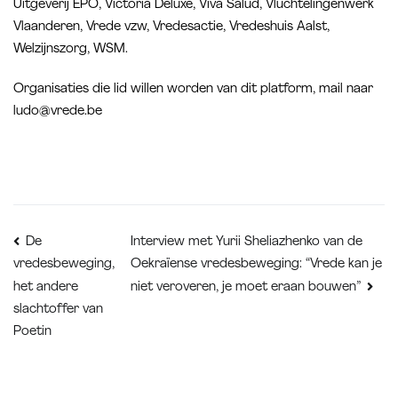
Uitgeverij EPO, Victoria Deluxe, Viva Salud, Vluchtelingenwerk
Vlaanderen, Vrede vzw, Vredesactie, Vredeshuis Aalst,
Welzijnszorg, WSM.
Organisaties die lid willen worden van dit platform, mail naar
ludo@vrede.be
Bericht
Interview met Yurii Sheliazhenko van de
De
Oekraïense vredesbeweging: “Vrede kan je
vredesbeweging,
navigatie
het andere
niet veroveren, je moet eraan bouwen”
slachtoffer van
Poetin