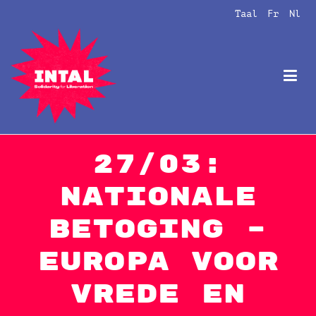
Naar
Taal
Fr
Nl
de
inhoud
springen
Intal
Globalize Solidarity!
27/03:
NATIONALE
BETOGING –
Europa voor
vrede en