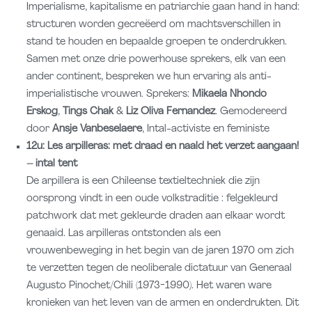
Imperialisme, kapitalisme en patriarchie gaan hand in hand:
structuren worden gecreëerd om machtsverschillen in
stand te houden en bepaalde groepen te onderdrukken.
Samen met onze drie powerhouse sprekers, elk van een
ander continent, bespreken we hun ervaring als anti-
imperialistische vrouwen. Sprekers:
Mikaela Nhondo
Erskog
,
Tings Chak
&
Liz Oliva Fernandez
. Gemodereerd
door
Ansje Vanbeselaere
, Intal-activiste en feministe
12u: Les arpilleras: met draad en naald het verzet aangaan!
– intal tent
De arpillera is een Chileense textieltechniek die zijn
oorsprong vindt in een oude volkstraditie : felgekleurd
patchwork dat met gekleurde draden aan elkaar wordt
genaaid. Las arpilleras ontstonden als een
vrouwenbeweging in het begin van de jaren 1970 om zich
te verzetten tegen de neoliberale dictatuur van Generaal
Augusto Pinochet/Chili (1973-1990). Het waren ware
kronieken van het leven van de armen en onderdrukten. Dit