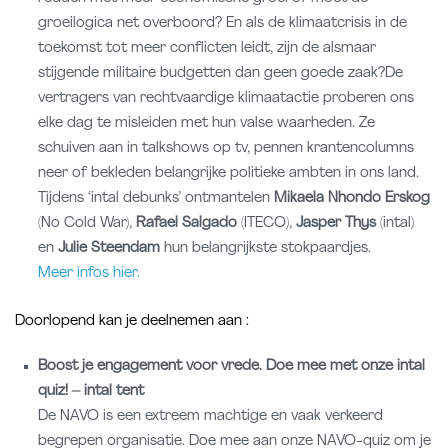
groeilogica net overboord? En als de klimaatcrisis in de
toekomst tot meer conflicten leidt, zijn de alsmaar
stijgende militaire budgetten dan geen goede zaak?De
vertragers van rechtvaardige klimaatactie proberen ons
elke dag te misleiden met hun valse waarheden. Ze
schuiven aan in talkshows op tv, pennen krantencolumns
neer of bekleden belangrijke politieke ambten in ons land.
Tijdens ‘intal debunks’ ontmantelen
Mikaela Nhondo Erskog
(No Cold War),
Rafael Salgado
(ITECO),
Jasper Thys
(intal)
en
Julie Steendam
hun belangrijkste stokpaardjes.
Meer infos hier.
Doorlopend kan je deelnemen aan :
Boost je engagement voor vrede. Doe mee met onze intal
quiz! – intal tent
De NAVO is een extreem machtige en vaak verkeerd
begrepen organisatie. Doe mee aan onze NAVO-quiz om je