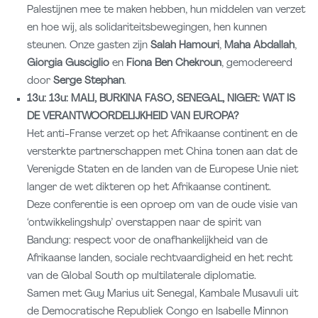
Palestijnen mee te maken hebben, hun middelen van verzet
en hoe wij, als solidariteitsbewegingen, hen kunnen
steunen. Onze gasten zijn
Salah Hamouri
,
Maha Abdallah
,
Giorgia Gusciglio
en
Fiona Ben Chekroun
, gemodereerd
door
Serge Stephan
.
13u: 13u: MALI, BURKINA FASO, SENEGAL, NIGER: WAT IS
DE VERANTWOORDELIJKHEID VAN EUROPA?
Het anti-Franse verzet op het Afrikaanse continent en de
versterkte partnerschappen met China tonen aan dat de
Verenigde Staten en de landen van de Europese Unie niet
langer de wet dikteren op het Afrikaanse continent.
Deze conferentie is een oproep om van de oude visie van
‘ontwikkelingshulp’ overstappen naar de spirit van
Bandung: respect voor de onafhankelijkheid van de
Afrikaanse landen, sociale rechtvaardigheid en het recht
van de Global South op multilaterale diplomatie.
Samen met Guy Marius uit Senegal, Kambale Musavuli uit
de Democratische Republiek Congo en Isabelle Minnon