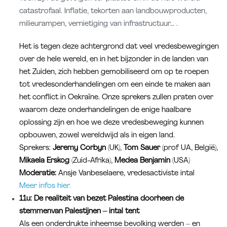
catastrofaal. Inflatie, tekorten aan landbouwproducten,
milieurampen, vernietiging van infrastructuur… .
Het is tegen deze achtergrond dat veel vredesbewegingen
over de hele wereld, en in het bijzonder in de landen van
het Zuiden, zich hebben gemobiliseerd om op te roepen
tot vredesonderhandelingen om een einde te maken aan
het conflict in Oekraïne. Onze sprekers zullen praten over
waarom deze onderhandelingen de enige haalbare
oplossing zijn en hoe we deze vredesbeweging kunnen
opbouwen, zowel wereldwijd als in eigen land.
Sprekers:
Jeremy Corbyn
(UK),
Tom Sauer
(prof UA, België),
Mikaela Erskog
(Zuid-Afrika),
Medea Benjamin
(USA)
Moderatie:
Ansje Vanbeselaere, vredesactiviste intal
Meer infos hier.
11u: De realiteit van bezet Palestina doorheen de
stemmenvan Palestijnen
– intal tent
Als een onderdrukte inheemse bevolking werden – en