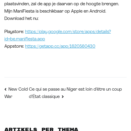
plaatsvinden, zal de app je daarvan op de hoogte brengen.
Mijn ManiFiesta is beschikbaar op Apple en Android.
Download het nu:
Playstore:
https://play.google.com/store/apps/details?
id=be.manifiesta.app
Appstore:
https://getapp.cc/app/1620560430
Bericht
Ce qui se passe au Niger est loin d’être un coup
New Cold
War
d’État classique
navigatie
Artikels per thema