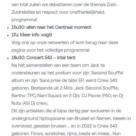
van Intal zullen we debatteren over de thema’s Zuid-
Zuidrelaties en respect voor onafhankelijkheid.
programma!
15u30: allen naar het Centraal moment
17u: Meer info volgt!
Volg ons op onze netwerken of kom terug naar deze
pagina voor het volledige programma!
18u30: Concert 543 – intal tent
Na het samenstellen van een team om Jack te
ondersteunen op het podium voor zijn ‘Second Souffle’
album en zijn ‘Sans prise de tête’ EP, werd Crew 543
geboren. Bestaande uit 2 Mc’s: Jack (Second Souffle),
Bartho (TPC/Nam’Squad) en 2 Dj’s: DJ Psone (P50) en Dj
Nuts (ASI Dj crew).
Dit zijn artiesten die al bijna dertig jaar evolueren in de
underground hiphopscene van Brussel en Namen. Ideeën in
overvloed, geesten bruisen … en in 2022 is Crew 543
geboren. Flows, scratches, rijms, beats en mixes… Hun