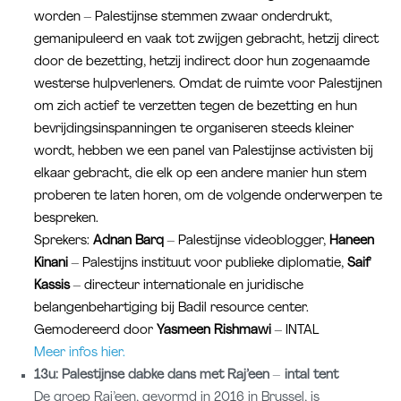
worden – Palestijnse stemmen zwaar onderdrukt,
gemanipuleerd en vaak tot zwijgen gebracht, hetzij direct
door de bezetting, hetzij indirect door hun zogenaamde
westerse hulpverleners. Omdat de ruimte voor Palestijnen
om zich actief te verzetten tegen de bezetting en hun
bevrijdingsinspanningen te organiseren steeds kleiner
wordt, hebben we een panel van Palestijnse activisten bij
elkaar gebracht, die elk op een andere manier hun stem
proberen te laten horen, om de volgende onderwerpen te
bespreken.
Sprekers:
Adnan Barq
– Palestijnse videoblogger,
Haneen
Kinani
– Palestijns instituut voor publieke diplomatie,
Saif
Kassis
– directeur internationale en juridische
belangenbehartiging bij Badil resource center.
Gemodereerd door
Yasmeen Rishmawi
– INTAL
Meer infos hier.
13u:
Palestijnse dabke dans met
Raj’een
–
intal tent
De groep Raj’een, gevormd in 2016 in Brussel, is