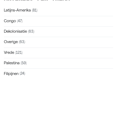
Latijns-Amerika
(81)
Congo
(47)
Dekolonisatie
(63)
Overige
(63)
Vrede
(121)
Palestina
(59)
Filipijnen
(24)
Zakra is a modern multipurpose theme that comes with 10+
free starter sites to make your site beautiful and professional.