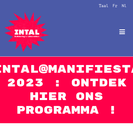
Naar
Taal
Fr
Nl
de
inhoud
springen
Intal
Globalize Solidarity!
Intal@Manifiest
2023 : Ontdek
hier ons
programma !