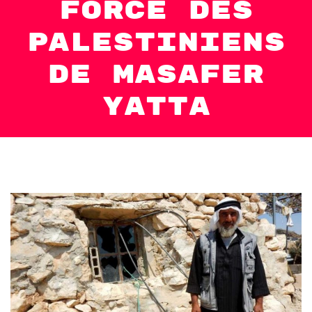
forcé des
Palestiniens
de Masafer
Yatta