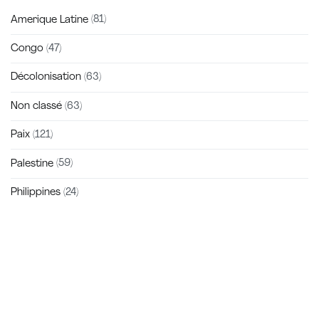
Amerique Latine
(81)
Congo
(47)
Décolonisation
(63)
Non classé
(63)
Paix
(121)
Palestine
(59)
Philippines
(24)
Zakra is a modern multipurpose theme that comes with 10+
free starter sites to make your site beautiful and professional.