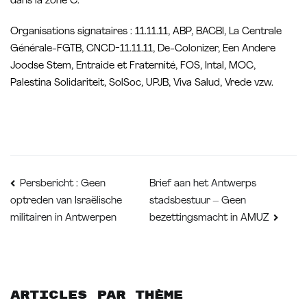
dans la zone C.
Organisations signataires : 11.11.11, ABP, BACBI, La Centrale
Générale-FGTB, CNCD-11.11.11, De-Colonizer, Een Andere
Joodse Stem, Entraide et Fraternité, FOS, Intal, MOC,
Palestina Solidariteit, SolSoc, UPJB, Viva Salud, Vrede vzw.
Navigation
Brief aan het Antwerps
Persbericht : Geen
stadsbestuur – Geen
optreden van Israëlische
de
militairen in Antwerpen
bezettingsmacht in AMUZ
l’article
Articles par thème