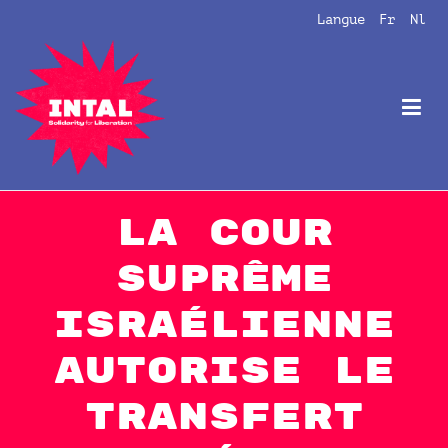
Aller
Langue
Fr
Nl
au
contenu
Intal
Globalize Solidarity!
La Cour
suprême
israélienne
autorise le
transfert