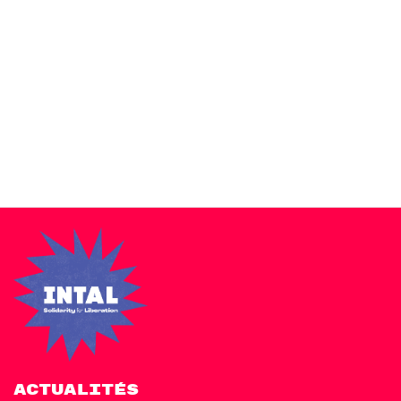
Zakra is a modern multipurpose theme that comes with 10+
free starter sites to make your site beautiful and professional.
ACTUALITÉS