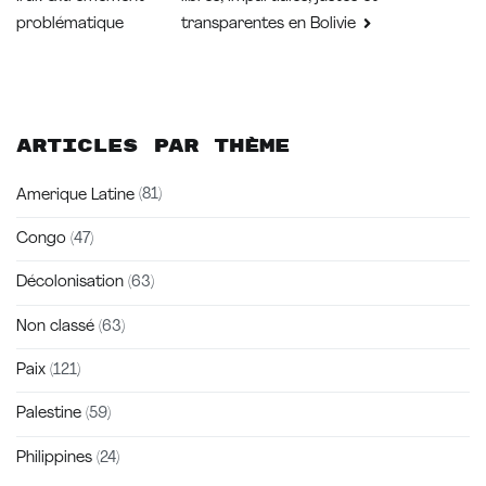
problématique
transparentes en Bolivie
l’article
Articles par thème
Amerique Latine
(81)
Congo
(47)
Décolonisation
(63)
Non classé
(63)
Paix
(121)
Palestine
(59)
Philippines
(24)