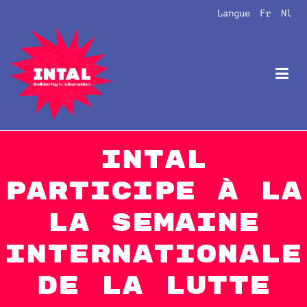
Aller
Langue
Fr
Nl
au
contenu
Intal
Globalize Solidarity!
intal
participe à la
la Semaine
internationale
de la lutte