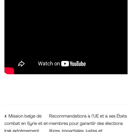
Navigation
Recommandations à l’UE et à ses États
Mission belge de
membres pour garantir des élections
combat en Syrie et en
de
libres, impartiales, justes et
Irak extrêmement