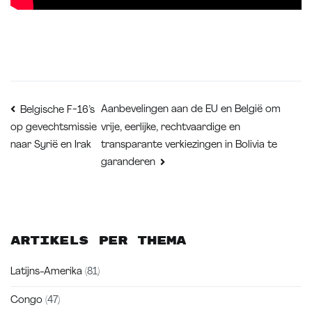
Bericht
Aanbevelingen aan de EU en België om
Belgische F-16’s
vrije, eerlijke, rechtvaardige en
op gevechtsmissie
navigatie
transparante verkiezingen in Bolivia te
naar Syrië en Irak
garanderen
Artikels per thema
Latijns-Amerika
(81)
Congo
(47)