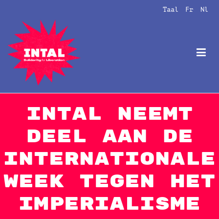
Naar
Taal
Fr
Nl
de
inhoud
springen
Intal
Globalize Solidarity!
intal neemt
deel aan de
Internationale
week tegen het
imperialisme