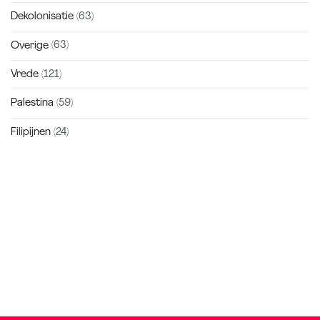
Dekolonisatie
(63)
Overige
(63)
Vrede
(121)
Palestina
(59)
Filipijnen
(24)
Zakra is a modern multipurpose theme that comes with 10+
free starter sites to make your site beautiful and professional.