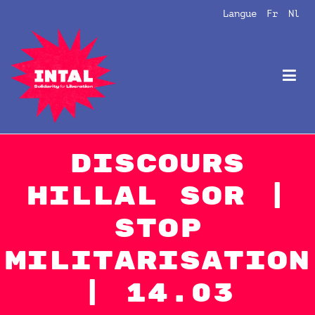
Aller
Langue
Fr
Nl
au
contenu
Intal
Globalize Solidarity!
Discours
Hillal Sor |
Stop
Militarisation
| 14.03