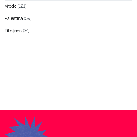
Vrede
(121)
Palestina
(59)
Filipijnen
(24)
Zakra is a modern multipurpose theme that comes with 10+
free starter sites to make your site beautiful and professional.