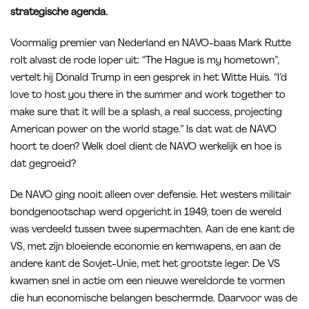
strategische agenda.
Voormalig premier van Nederland en NAVO-baas Mark Rutte
rolt alvast de rode loper uit: “The Hague is my hometown”,
vertelt hij Donald Trump in een gesprek in het Witte Huis. “I’d
love to host you there in the summer and work together to
make sure that it will be a splash, a real success, projecting
American power on the world stage.” Is dat wat de NAVO
hoort te doen? Welk doel dient de NAVO werkelijk en hoe is
dat gegroeid?
De NAVO ging nooit alleen over defensie. Het westers militair
bondgenootschap werd opgericht in 1949, toen de wereld
was verdeeld tussen twee supermachten. Aan de ene kant de
VS, met zijn bloeiende economie en kernwapens, en aan de
andere kant de Sovjet-Unie, met het grootste leger. De VS
kwamen snel in actie om een nieuwe wereldorde te vormen
die hun economische belangen beschermde. Daarvoor was de