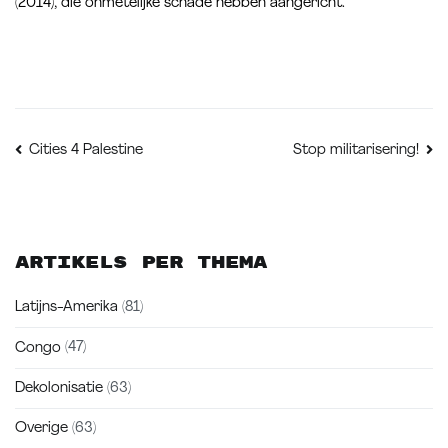
(2014), die onmetelijke schade hebben aangericht.
Bericht
Cities 4 Palestine
Stop militarisering!
navigatie
Artikels per thema
Latijns-Amerika
(81)
Congo
(47)
Dekolonisatie
(63)
Overige
(63)