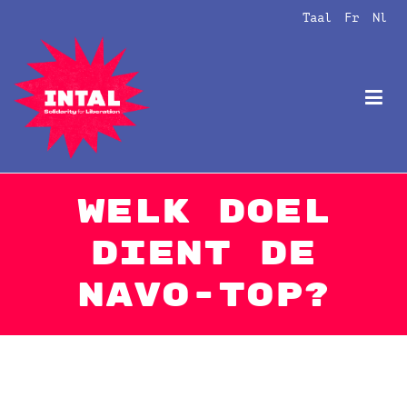
Naar
Taal
Fr
Nl
de
inhoud
springen
Intal
Globalize Solidarity!
Welk doel
dient de
NAVO-top?