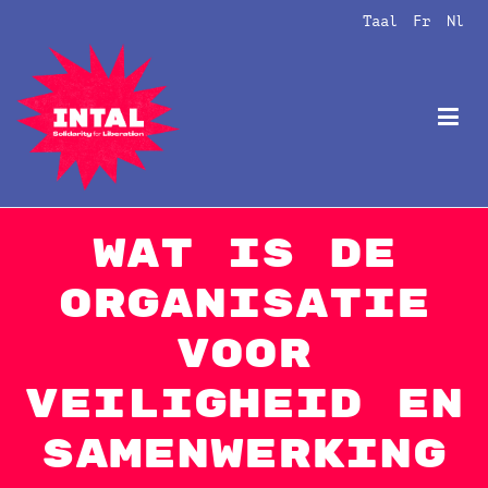
Naar
Taal
Fr
Nl
de
inhoud
springen
Intal
Globalize Solidarity!
Wat is de
Organisatie
voor
Veiligheid en
Samenwerking