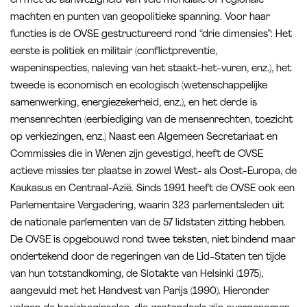
en met de aanwezigheid van vele mondiale of regionale
machten en punten van geopolitieke spanning. Voor haar
functies is de OVSE gestructureerd rond “drie dimensies”: Het
eerste is politiek en militair (conflictpreventie,
wapeninspecties, naleving van het staakt-het-vuren, enz.), het
tweede is economisch en ecologisch (wetenschappelijke
samenwerking, energiezekerheid, enz.), en het derde is
mensenrechten (eerbiediging van de mensenrechten, toezicht
op verkiezingen, enz.) Naast een Algemeen Secretariaat en
Commissies die in Wenen zijn gevestigd, heeft de OVSE
actieve missies ter plaatse in zowel West- als Oost-Europa, de
Kaukasus en Centraal-Azië. Sinds 1991 heeft de OVSE ook een
Parlementaire Vergadering, waarin 323 parlementsleden uit
de nationale parlementen van de 57 lidstaten zitting hebben.
De OVSE is opgebouwd rond twee teksten, niet bindend maar
ondertekend door de regeringen van de Lid-Staten ten tijde
van hun totstandkoming, de Slotakte van Helsinki (1975),
aangevuld met het Handvest van Parijs (1990). Hieronder