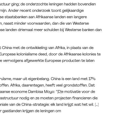
ructuur ging; de onderzochte leningen hadden bovendien
rmijn. Ander recent onderzoek toont gelijkaardige
nese staatsbanken aan Afrikaanse landen een langere
en, naast minder voorwaarden, dan die van Westerse
nse landen driemaal meer schulden bij Westerse banken dan
t China met de ontwikkeling van Afrika, in plaats van de
 Europese kolonialisme deed, door de Afrikaanse kolonies te
e verrvolgens afgewerkte Europese producten te laten
truïsme, maar uit eigenbelang. China is een land met 17%
ffen. Afrika, daarentegen, heeft veel grondstoffen. Dat
mbiaanse econome Dambisa Moyo: “[D]e motivatie voor de
nfrastructuur nodig en ze moeten projecten financieren die
iale van de China-strategie: elk land krijgt wat het wil. […]
ar gastlanden krijgen de leningen om