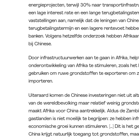
energieprojecten, terwijl 30% naar transportinfrast
een lage interest rate en een lange terugbetalingste
vaststellingen aan, namelijk dat de leningen van Chi
terugbetalingstermijn en een lagere rentevoet hebb
banken. Volgens hetzelfde onderzoek hebben Afrikaa
bij Chinese.
Door infrastructuurwerken aan te gaan in Afrika, help
onderontwikkeling van Afrika te stimuleren, zoals het
gebruiken om ruwe grondstoffen te exporteren om z
importeren.
Uiteraard komen de Chinese investeringen niet uit al
van de wereldbevolking maar relatief weinig grondsto
maakt Afrika voor China aantrekkelijk. Aldus de Za
gastlanden is niet moeilijk te begrijpen: ze hebben i
economische groei kunnen stimuleren. […] Dit is het gen
China krijgt natuurlijk toegang tot grondstoffen, ma