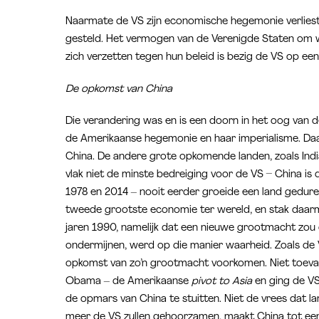
Naarmate de VS zijn economische hegemonie verliest
gesteld. Het vermogen van de Verenigde Staten om wil
zich verzetten tegen hun beleid is bezig de VS op een 
De opkomst van China
Die verandering was en is een doorn in het oog van 
de Amerikaanse hegemonie en haar imperialisme. Daa
China. De andere grote opkomende landen, zoals India
vlak niet de minste bedreiging voor de VS – China is 
1978 en 2014 – nooit eerder groeide een land gedure
tweede grootste economie ter wereld, en stak daarme
jaren 1990, namelijk dat een nieuwe grootmacht zou
ondermijnen, werd op die manier waarheid. Zoals de 
opkomst van zo’n grootmacht voorkomen. Niet toevall
Obama – de Amerikaanse
pivot to Asia
en ging de VS
de opmars van China te stuitten. Niet de vrees dat la
meer de VS zullen gehoorzamen, maakt China tot een