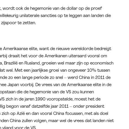
, wordt ook de hegemonie van de dollar op de proef
lekeurig unilaterale sancties op te leggen aan landen die
zijspoor te zetten.
de Amerikaanse elite, want de nieuwe wereldorde bedreigt
rbij draait het voor de Amerikanen uiteraard vooral om
, Brazilië en Rusland, groeien wel maar zijn op economisch
dat wel. Met een jaarlijkse groei van ongeveer 10% tussen
nde zo een lange periode zo snel – werd China in 2011 de
e Japan voorbij. De vrees van de Amerikaanse elite in de
 opstaan die de hegemonie van de VS zou kunnen
VS zich in de jaren 1990 vooropstelde, moest het de
ig begon vanaf datzelfde jaar 2011 – onder president
 zich op Azië en dan vooral China focussen, met als doel
nden China zullen volgen, maar wel de vrees dat landen niet
 vijand voor de VS.