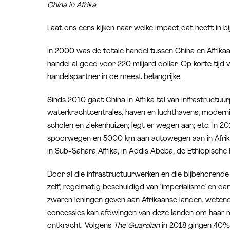
China in Afrika
Laat ons eens kijken naar welke impact dat heeft in b
In 2000 was de totale handel tussen China en Afrikaa
handel al goed voor 220 miljard dollar. Op korte tijd
handelspartner in de meest belangrijke.
Sinds 2010 gaat China in Afrika tal van infrastructuu
waterkrachtcentrales, haven en luchthavens; moderni
scholen en ziekenhuizen; legt er wegen aan; etc. In 2
spoorwegen en 5000 km aan autowegen aan in Afrika
in Sub-Sahara Afrika, in Addis Abeba, de Ethiopische
Door al die infrastructuurwerken en die bijbehorende
zelf) regelmatig beschuldigd van ‘imperialisme’ en da
zwaren leningen geven aan Afrikaanse landen, wetend
concessies kan afdwingen van deze landen om haar m
ontkracht. Volgens
The Guardian
in 2018 gingen 40% 