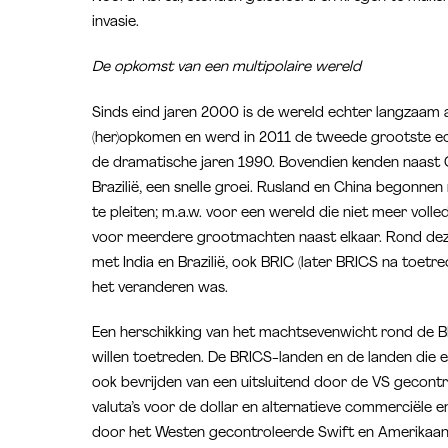
invasie.
De opkomst van een multipolaire wereld
Sinds eind jaren 2000 is de wereld echter langzaam a
(her)opkomen en werd in 2011 de tweede grootste ec
de dramatische jaren 1990. Bovendien kenden naast Ch
Brazilië, een snelle groei. Rusland en China begonnen
te pleiten; m.a.w. voor een wereld die niet meer vol
voor meerdere grootmachten naast elkaar. Rond deze
met India en Brazilië, ook BRIC (later BRICS na toet
het veranderen was.
Een herschikking van het machtsevenwicht rond de BRI
willen toetreden. De BRICS-landen en de landen die ern
ook bevrijden van een uitsluitend door de VS gecont
valuta’s voor de dollar en alternatieve commerciële e
door het Westen gecontroleerde Swift en Amerikaanse