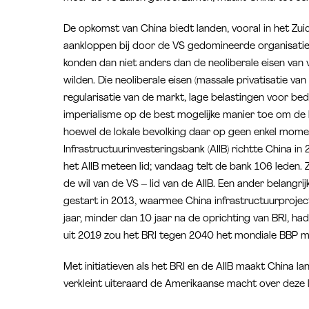
De opkomst van China biedt landen, vooral in het Zui
aankloppen bij door de VS gedomineerde organisatie
konden dan niet anders dan de neoliberale eisen van v
wilden. Die neoliberale eisen (massale privatisatie va
regularisatie van de markt, lage belastingen voor bed
imperialisme op de best mogelijke manier toe om de l
hoewel de lokale bevolking daar op geen enkel momen
Infrastructuurinvesteringsbank (AIIB) richtte China in
het AIIB meteen lid; vandaag telt de bank 106 leden
de wil van de VS – lid van de AIIB. Een ander belangri
gestart in 2013, waarmee China infrastructuurprojecte
jaar, minder dan 10 jaar na de oprichting van BRI, h
uit 2019 zou het BRI tegen 2040 het mondiale BBP met
Met initiatieven als het BRI en de AIIB maakt China la
verkleint uiteraard de Amerikaanse macht over deze