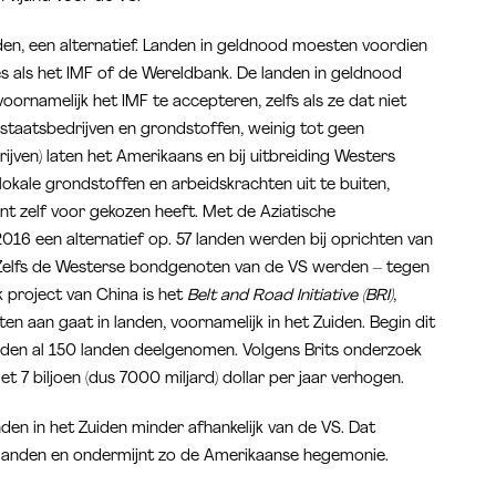
den, een alternatief. Landen in geldnood moesten voordien
s als het IMF of de Wereldbank. De landen in geldnood
oornamelijk het IMF te accepteren, zelfs als ze dat niet
n staatsbedrijven en grondstoffen, weinig tot geen
rijven) laten het Amerikaans en bij uitbreiding Westers
okale grondstoffen en arbeidskrachten uit te buiten,
t zelf voor gekozen heeft. Met de Aziatische
 2016 een alternatief op. 57 landen werden bij oprichten van
. Zelfs de Westerse bondgenoten van de VS werden – tegen
jk project van China is het
Belt and Road Initiative (BRI)
,
n aan gaat in landen, voornamelijk in het Zuiden. Begin dit
adden al 150 landen deelgenomen. Volgens Brits onderzoek
 7 biljoen (dus 7000 miljard) dollar per jaar verhogen.
nden in het Zuiden minder afhankelijk van de VS. Dat
 landen en ondermijnt zo de Amerikaanse hegemonie.