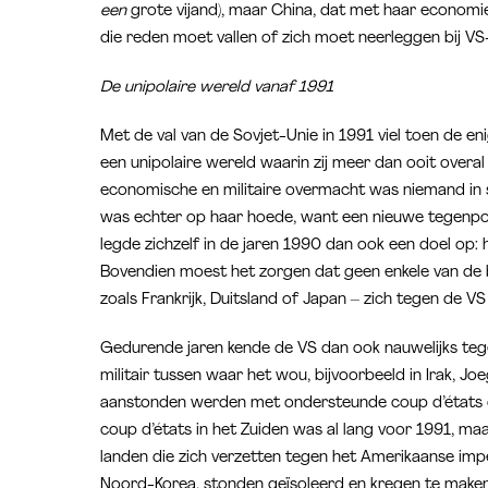
een
grote vijand), maar China, dat met haar econom
die reden moet vallen of zich moet neerleggen bij V
De unipolaire wereld vanaf 1991
Met de val van de Sovjet-Unie in 1991 viel toen de 
een unipolaire wereld waarin zij meer dan ooit overa
economische en militaire overmacht was niemand in s
was echter op haar hoede, want een nieuwe tegenpoo
legde zichzelf in de jaren 1990 dan ook een doel o
Bovendien moest het zorgen dat geen enkele van de
zoals Frankrijk, Duitsland of Japan – zich tegen de V
Gedurende jaren kende de VS dan ook nauwelijks te
militair tussen waar het wou, bijvoorbeeld in Irak, Joe
aanstonden werden met ondersteunde coup d’états 
coup d’états in het Zuiden was al lang voor 1991, maa
landen die zich verzetten tegen het Amerikaanse impe
Noord-Korea, stonden geïsoleerd en kregen te maken