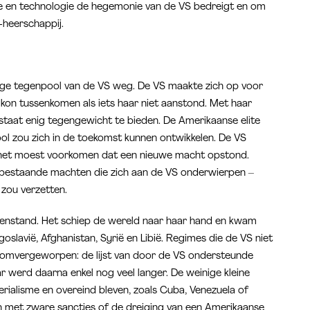
ie en technologie de hegemonie van de VS bedreigt en om
S-heerschappij.
enige tegenpool van de VS weg. De VS maakte zich op voor
l kon tussenkomen als iets haar niet aanstond. Met haar
taat enig tegengewicht te bieden. De Amerikaanse elite
l zou zich in de toekomst kunnen ontwikkelen. De VS
p: het moest voorkomen dat een nieuwe macht opstond.
 bestaande machten die zich aan de VS onderwierpen –
S zou verzetten.
genstand. Het schiep de wereld naar haar hand en kwam
goslavië, Afghanistan, Syrië en Libië. Regimes die de VS niet
omvergeworpen: de lijst van door de VS ondersteunde
r werd daarna enkel nog veel langer. De weinige kleine
rialisme en overeind bleven, zoals Cuba, Venezuela of
 met zware sancties of de dreiging van een Amerikaanse