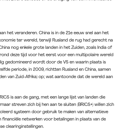
an het veranderen. China is in de 21e eeuw snel aan het
onomie ter wereld, terwijl Rusland de rug had gerecht na
ina nog enkele grote landen in het Zuiden, zoals India of
 rond deze tijd voor het eerst voor een multipolaire wereld
ledig gedomineerd wordt door de VS en waarin plaats is
lfde periode, in 2009, richtten Rusland en China, samen
reden van Zuid-Afrika) op; wat aantoonde dat de wereld aan
CS is aan de gang, met een lange lijst van landen die
aar streven zich bij hen aan te sluiten (BRICS+) willen zich
roleerd systeem door gebruik te maken van alternatieve
n financiële netwerken voor betalingen in plaats van de
 clearinginstellingen.