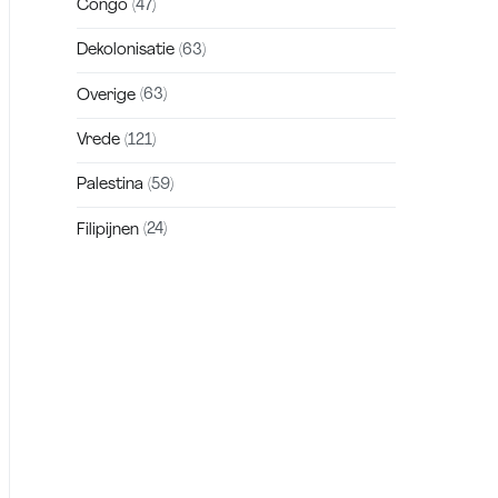
Congo
(47)
Dekolonisatie
(63)
Overige
(63)
Vrede
(121)
Palestina
(59)
Filipijnen
(24)
Zakra is a modern multipurpose theme
that comes with 10+ free starter sites to
make your site beautiful and professional.