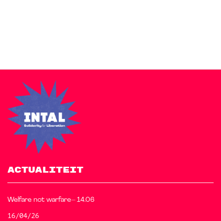
free starter sites to make your site beautiful and professional.
ACTUALITEIT
Welfare not warfare– 14.06
16/04/26