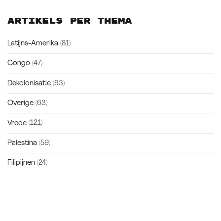
Artikels per thema
Latijns-Amerika
(81)
Congo
(47)
Dekolonisatie
(63)
Overige
(63)
Vrede
(121)
Palestina
(59)
Filipijnen
(24)
Zakra is a modern multipurpose theme that comes with 10+