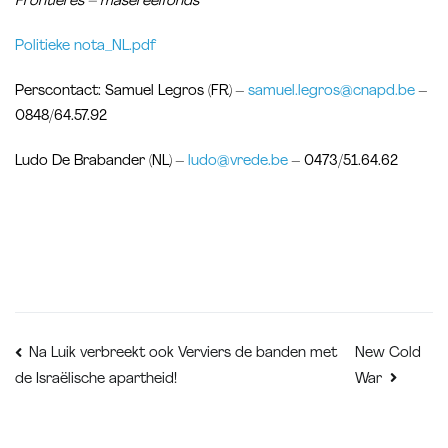
Frontières – masereelfonds
Politieke nota_NL.pdf
Perscontact: Samuel Legros (FR) –
samuel.legros@cnapd.be
–
0848/64.57.92
Ludo De Brabander (NL) –
ludo@vrede.be
– 0473/51.64.62
Bericht
New Cold
Na Luik verbreekt ook Verviers de banden met
de Israëlische apartheid!
War
navigatie