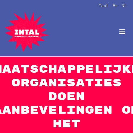
Naar
Taal
Fr
Nl
de
inhoud
springen
Intal
Globalize Solidarity!
Maatschappelijk
organisaties
doen
aanbevelingen o
het